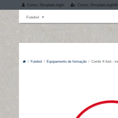
Ceres::Template.login
Ceres::Template.loginR
Andebol
Cobertura T-PRO
Desporto infant
Futebol
Futebol
Equipamento de formação
Combi X-foot - inc