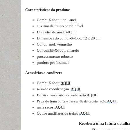
Características do produto
:
Combi X-foot - incl. anel
auxiliar de treino combinável
Diâmetro do anel: 40 cm
Dimensões do combi-X-foot: 12 x 20 cm
Cor do anel: vermelho
Cor combi-X-foot: amarelo
processamento robusto
produto profissional
Acessórios a condizer:
Combi X-foot:
AQUI
de coordenação
AQUI
Anéis
:
Bolsa -
AQUI
para anéis de coordenação:
Pega de transporte - para
AQUI
anéis de coordenação:
mais sacos
AQUI
:
Outros auxiliares de treino
AQUI
:
Receberá uma fatura detalh