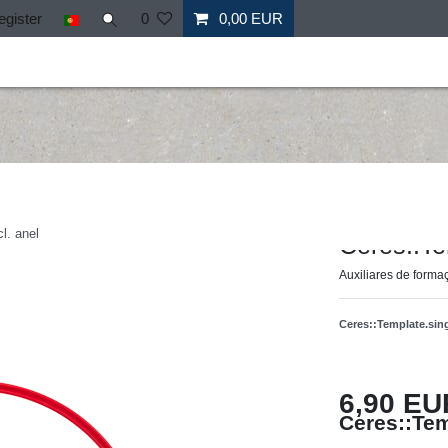
egister
0
0,00 EUR
il
Fitness
Mais desporto
Ofertas especiais
Personal
Hergestellt für: Tr
l. anel
Ceres::T
Auxiliares de form
Ceres::Template.si
6,90 EU
Ceres::Tem