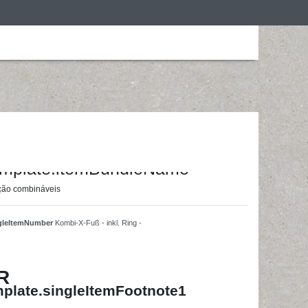
ização
Roupa de desporto
Treino em casa
ainingsunterlagen24 GmbH
emplate.itemBundleName
ação combináveis
ngleItemNumber
Kombi-X-Fuß - inkl. Ring -
R
plate.singleItemFootnote1