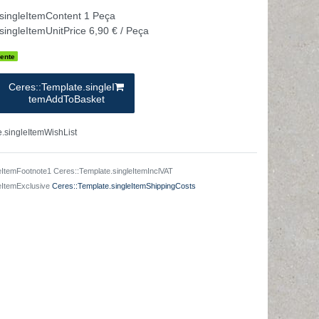
.singleItemContent
1
Peça
singleItemUnitPrice
6,90 € / Peça
ente
Ceres::Template.singleI
temAddToBasket
.singleItemWishList
eItemFootnote1 Ceres::Template.singleItemInclVAT
leItemExclusive
Ceres::Template.singleItemShippingCosts