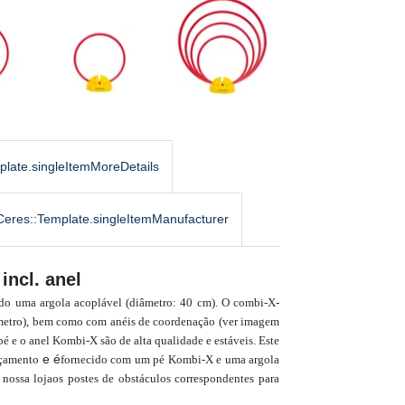
plate.singleItemMoreDetails
Ceres::Template.singleItemManufacturer
incl. anel
ndo uma argola acoplável (diâmetro: 40 cm). O combi-X-
âmetro), bem como com anéis de coordenação (ver imagem
pé e o anel Kombi-X são de alta qualidade e estáveis.
Este
e é
ançamento
fornecido com um pé Kombi-X e uma argola
 nossa
loja
os postes de obstáculos correspondentes para