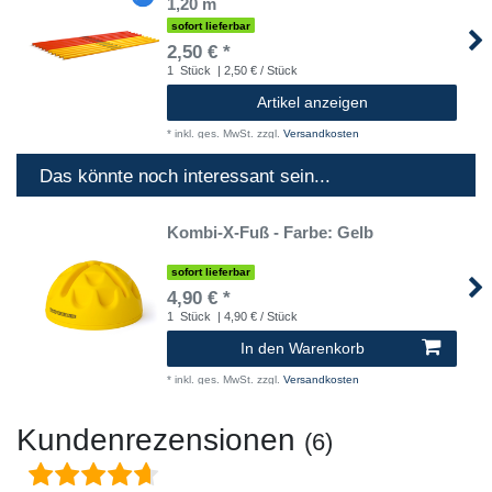
1,20 m
sofort lieferbar
2,50 € *
1
Stück
| 2,50 € / Stück
Artikel anzeigen
*
inkl. ges. MwSt.
zzgl.
Versandkosten
Das könnte noch interessant sein...
Kombi-X-Fuß - Farbe: Gelb
sofort lieferbar
4,90 € *
1
Stück
| 4,90 € / Stück
In den Warenkorb
*
inkl. ges. MwSt.
zzgl.
Versandkosten
Kundenrezensionen
(6)