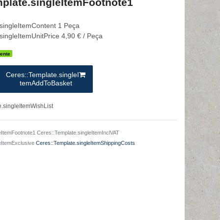
plate.singleItemFootnote1
.singleItemContent
1
Peça
singleItemUnitPrice
4,90 € / Peça
ente
Ceres::Template.singleI
temAddToBasket
.singleItemWishList
eItemFootnote1 Ceres::Template.singleItemInclVAT
leItemExclusive
Ceres::Template.singleItemShippingCosts