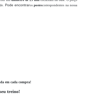
Pode encontrar
ade.
os
postes
correspondentes
na nossa
ada em cada compra!
seu treino!