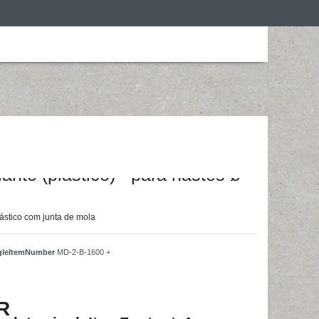
ização
Roupa de desporto
Treino em casa
ainingsunterlagen24 GmbH
ante (plástico) - para hastes ø
ástico com junta de mola
ngleItemNumber
MD-2-B-1600 +
R