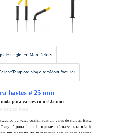
plate.singleItemMoreDetails
Ceres::Template.singleItemManufacturer
ra hastes ø 25 mm
e mola para varões com ø 25 mm
do muito bem
obstáculos ou varas combinadas em varas de slalom. Basta
. Graças à junta de mola,
o poste inclina-se para o lado
s com um
diâmetro de 25 mm
encaixam na base. O preço