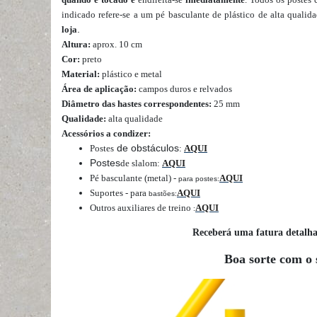
indicado refere-se a um pé basculante de plástico de alta qualid
.
loja
Altura:
aprox. 10 cm
Cor:
preto
Material:
plástico e metal
Área de aplicação:
campos duros e relvados
Diâmetro das hastes correspondentes:
25 mm
Qualidade:
alta qualidade
Acessórios a condizer:
de obstáculos
Postes
:
AQUI
Postes
de slalom
:
AQUI
Pé basculante (metal) -
AQUI
para postes:
Suportes - para
AQUI
bastões:
Outros auxiliares de treino
AQUI
:
Receberá uma fatura detalh
Boa sorte com o 