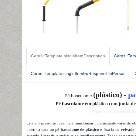
Ceres::Template.singleItemDescription
Ceres::Tem
Ceres::Template.singleItemEuResponsiblePerson
(plástico) -
pa
Pé basculante
Pé basculante em plástico com junta d
Pode ser combina
Este é o acessório ideal para transformar num instante varas de 
inserir a vara no
pé basculante de plástico
e fixá-la
no relvado
quando é tocado e
endireita-se
imediatamente
. Todos os poste