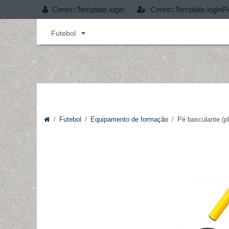
Ceres::Template.login
Ceres::Template.loginR
Andebol
Cobertura T-PRO
Desporto infant
Futebol
Futebol
Equipamento de formação
Pé basculante (p