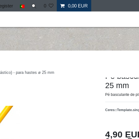
egister
0
0,00 EUR
il
Fitness
Mais desporto
Ofertas especiais
Personal
Hergestellt für: Tr
lástico) - para hastes ø 25 mm
Pé bascul
25 mm
Pé basculante de pl
Ceres::Template.si
4,90 EU