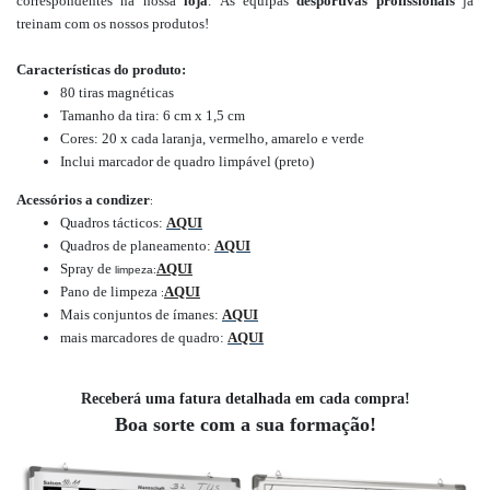
correspondentes na nossa
loja
.
As equipas
desportivas profissionais
já
treinam com os nossos produtos!
Características do produto:
80 tiras magnéticas
Tamanho da tira: 6 cm x 1,5 cm
Cores: 20 x cada laranja, vermelho, amarelo e verde
Inclui marcador de quadro limpável (preto)
Acessórios a condizer
:
Quadros tácticos:
AQUI
Quadros de planeamento:
AQUI
Spray de
AQUI
limpeza:
Pano de limpeza
AQUI
:
Mais conjuntos de ímanes:
AQUI
mais marcadores de quadro:
AQUI
Receberá uma fatura detalhada em cada compra!
Boa sorte com a sua formação!