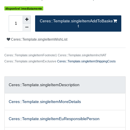
disponível imediatamente
Ceres::Template.singleItemAddToBaske
t
Ceres::Template.singleItemWishList
Ceres::Template.singleItemFootnote1 Ceres::Template.singleItemInclVAT
Ceres::Template.singleItemExclusive
Ceres::Template.singleItemShippingCosts
Ceres::Template.singleItemDescription
Ceres::Template.singleItemMoreDetails
Ceres::Template.singleItemEuResponsiblePerson