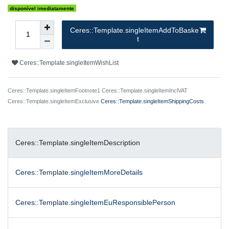
disponível imediatamente
Ceres::Template.singleItemAddToBaske
t
Ceres::Template.singleItemWishList
Ceres::Template.singleItemFootnote1 Ceres::Template.singleItemInclVAT
Ceres::Template.singleItemExclusive
Ceres::Template.singleItemShippingCosts
Ceres::Template.singleItemDescription
Ceres::Template.singleItemMoreDetails
Ceres::Template.singleItemEuResponsiblePerson