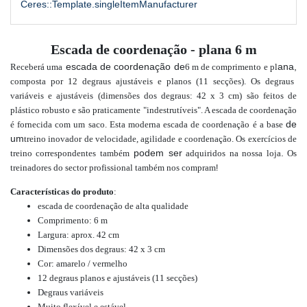
Ceres::Template.singleItemManufacturer
Escada de coordenação - plana 6 m
escada de coordenação de
ana,
Receberá uma
6
m de comprimento e pl
composta por 12 degraus ajustáveis e planos
(11 secções). Os degraus
variáveis e ajustáveis (dimensões dos degraus: 42 x 3 cm) são feitos de
plástico robusto
e são praticamente
"indestrutíveis"
. A escada de coordenação
de
é fornecida com um saco. Esta moderna escada de coordenação é a base
um
treino
inovador de velocidade, agilidade e
coordenação
.
Os exercícios de
podem ser
.
treino correspondentes também
adquiridos
na nossa loja
Os
treinadores do sector profissional também nos compram
!
Características do produto
:
escada de coordenação de alta qualidade
Comprimento: 6
m
Largura: aprox. 42 cm
Dimensões dos degraus: 42 x 3 cm
Cor: amarelo / vermelho
12 degraus planos e ajustáveis (11 secções)
Degraus variáveis
Muito flexível e estável