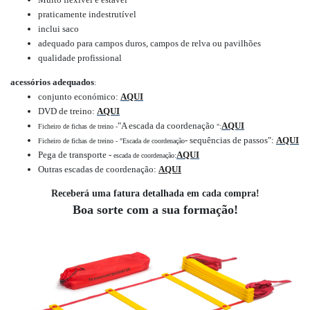
praticamente indestrutível
inclui saco
adequado para campos duros, campos de relva ou pavilhões
qualidade profissional
acessórios adequados
:
conjunto económico:
AQUI
DVD de treino:
AQUI
"A escada da coordenação
AQUI
Ficheiro de fichas de treino -
":
- sequências de passos":
AQUI
Ficheiro de fichas de treino - "Escada de coordenação
Pega de transporte -
AQUI
escada de coordenação:
Outras escadas de coordenação
:
AQUI
Receberá uma fatura detalhada em cada compra!
Boa sorte com a sua formação!