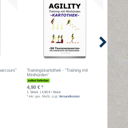
parcours"
Trainingskartothek - "Training mit
Training
Minihürden"
sofort lieferbar
sofort lief
4,90 € *
4,90 € 
1
Stück
| 4,90 € / Stück
1
Stück
| 
*
inkl. ges. MwSt.
zzgl.
Versandkosten
*
inkl. ges