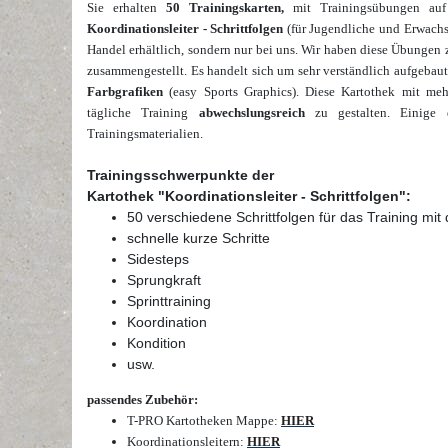
Sie erhalten
50 Trainingskarten,
mit Trainingsübungen auf
Koordinationsleiter - Schrittfolgen
(für Jugendliche und Erwachs
Handel erhältlich, sondern nur bei uns. Wir haben diese Übunge
zusammengestellt. Es handelt sich um sehr verständlich aufgeba
Farbgrafiken
(easy Sports Graphics).
Diese Kartothek mit me
tägliche Training
abwechslungsreich
zu gestalten. Einige 
Trainingsmaterialien.
Trainingsschwerpunkte der
Kartothek "Koordinationsleiter - Schrittfolgen":
50 verschiedene Schrittfolgen für das Training mit 
schnelle kurze Schritte
Sidesteps
Sprungkraft
Sprinttraining
Koordination
Kondition
usw.
passendes Zubehör:
T-PRO Kartotheken Mappe
:
HIER
Koordinationsleitern
:
HIER