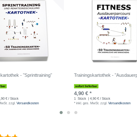
kartothek - "Sprinttraining"
Trainingskartothek - "Ausdauer
rbar
sofort lieferbar
4,90 € *
,90 € / Stück
1
Stück
| 4,90 € / Stück
 MwSt.
zzgl.
Versandkosten
*
inkl. ges. MwSt.
zzgl.
Versandkosten