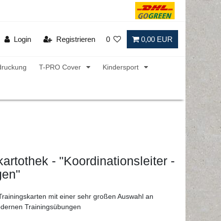
Login
Registrieren
0
0,00 EUR
druckung
T-PRO Cover
Kindersport
artothek - "Koordinationsleiter -
gen"
Trainingskarten mit einer sehr großen Auswahl an
odernen Trainingsübungen