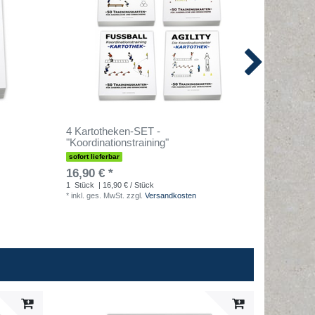
4 Kartotheken-SET -
Training
"Koordinationstraining"
sofort lieferbar
sofort lief
16,90 € *
4,90 € 
1
Stück
| 16,90 € / Stück
1
Stück
| 
*
inkl. ges. MwSt.
zzgl.
Versandkosten
*
inkl. ges