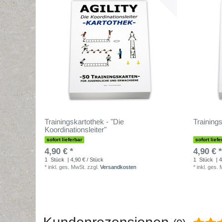
Trainingskartothek - "Die
Trainings
Koordinationsleiter"
sofort lieferbar
sofort liefe
4,90 € *
4,90 € *
1
Stück
| 4,90 € / Stück
1
Stück
| 4
*
inkl. ges. MwSt.
zzgl.
Versandkosten
*
inkl. ges.