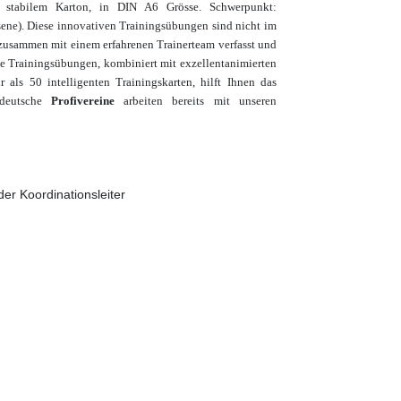
 stabilem Karton, in DIN A6 Grösse. Schwerpunkt:
ene)
. Diese innovativen Trainingsübungen sind nicht im
n zusammen mit einem
erfahrenen Trainerteam verfasst und
ute Trainingsübungen, kombiniert mit
exzellent
animierten
hr als
50 intelligenten Trainingskarten, hilft Ihnen das
deutsche
Profivereine
arbeiten bereits mit unseren
der Koordinationsleiter