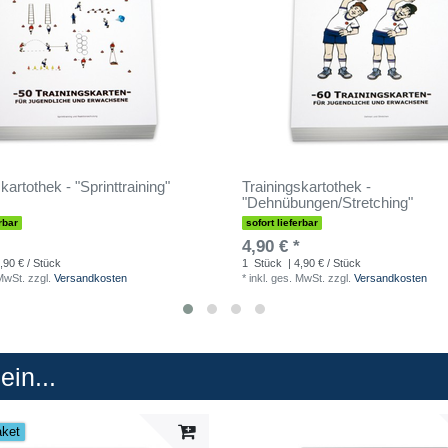
kartothek - "Sprinttraining"
Trainingskartothek -
"Dehnübungen/Stretching"
rbar
sofort lieferbar
4,90 € *
,90 € / Stück
1
Stück
| 4,90 € / Stück
 MwSt.
zzgl.
Versandkosten
*
inkl. ges. MwSt.
zzgl.
Versandkosten
in...
aket