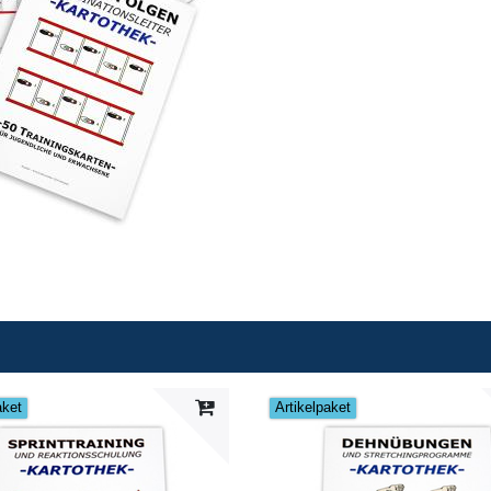
aket
Artikelpaket