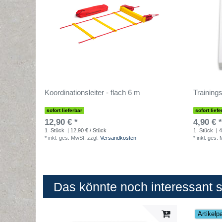
Koordinationsleiter - flach 6 m
Trainings
sofort lieferbar
sofort liefe
12,90 € *
4,90 € *
1
Stück
| 12,90 € / Stück
1
Stück
| 4
*
inkl. ges. MwSt.
zzgl.
Versandkosten
*
inkl. ges.
Das könnte noch interessant se
Artikelp