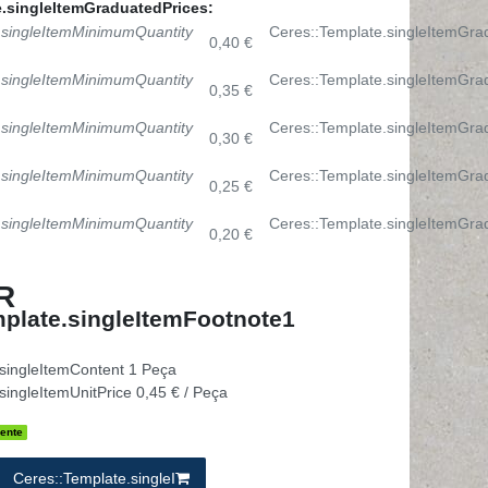
.singleItemGraduatedPrices:
.singleItemMinimumQuantity
Ceres::Template.singleItemGr
0,40 €
.singleItemMinimumQuantity
Ceres::Template.singleItemGr
0,35 €
.singleItemMinimumQuantity
Ceres::Template.singleItemGr
0,30 €
.singleItemMinimumQuantity
Ceres::Template.singleItemGr
0,25 €
.singleItemMinimumQuantity
Ceres::Template.singleItemGr
0,20 €
R
plate.singleItemFootnote1
.singleItemContent
1
Peça
singleItemUnitPrice
0,45 € / Peça
ente
Ceres::Template.singleI