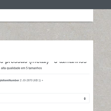
ização
Roupa de desporto
Treino em casa
ainingsunterlagen24 GmbH
 pressão (metal) - 5 tamanhos
 alta qualidade em 5 tamanhos
ngleItemNumber
Z-J0-2870 (KB 1) +