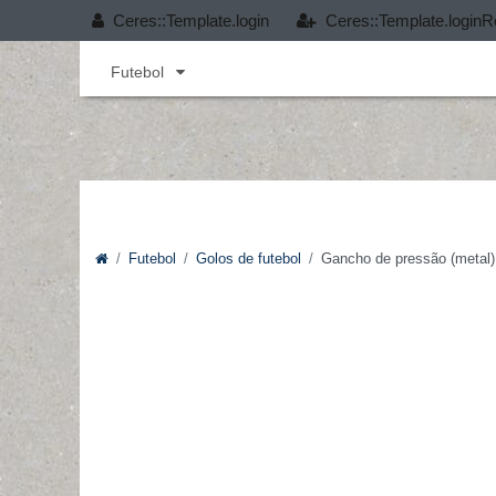
Ceres::Template.login
Ceres::Template.loginR
Andebol
Cobertura T-PRO
Desporto infant
Futebol
Futebol
Golos de futebol
Gancho de pressão (metal)