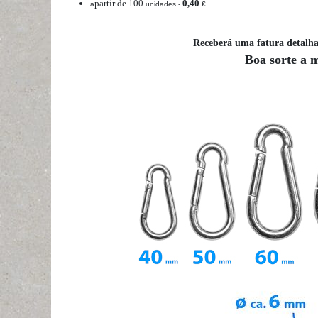
partir de 100
0,40
a
unidades -
€
Receberá uma fatura detalh
Boa sorte a 