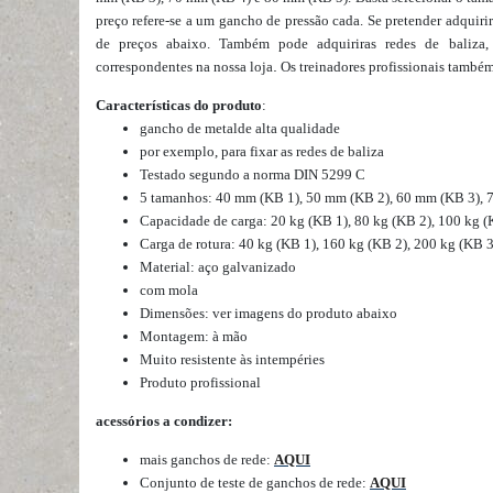
preço refere-se a um gancho de pressão cada. Se pretender adquiri
de preços abaixo.
Também pode
adquirir
as redes de baliza,
.
correspondentes na nossa
loja
Os treinadores profissionais tamb
Características do produto
:
gancho de
metal
de alta qualidade
por exemplo, para fixar as redes de baliza
Testado segundo a norma DIN 5299 C
5 tamanhos: 40 mm (KB 1), 50 mm (KB 2), 60 mm (KB 3), 
Capacidade de carga: 20 kg (KB 1), 80 kg (KB 2), 100 kg (
Carga de rotura: 40 kg (KB 1), 160 kg (KB 2), 200 kg (KB 3
Material: aço galvanizado
com mola
Dimensões: ver imagens do produto abaixo
Montagem: à mão
Muito resistente às intempéries
Produto profissional
acessórios a condizer:
mais ganchos de rede:
AQUI
Conjunto de teste de ganchos de rede:
AQUI