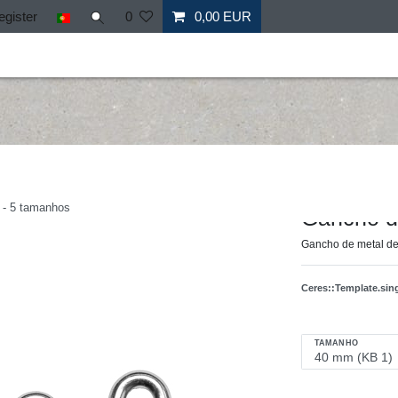
egister
0
0,00 EUR
il
Fitness
Mais desporto
Ofertas especiais
Personal
Hergestellt für: Tr
 - 5 tamanhos
Gancho de
Gancho de metal de
Ceres::Template.si
TAMANHO