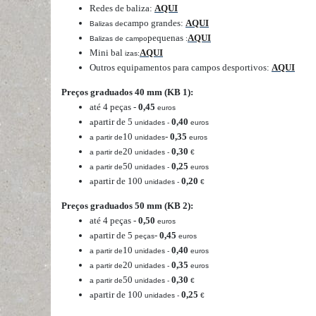
Redes de baliza:
AQUI
campo grandes:
AQUI
Balizas de
pequenas
AQUI
Balizas de campo
:
Mini bal
AQUI
izas:
Outros equipamentos para campos desportivos:
AQUI
Preços graduados 40 mm (KB 1):
até 4 peças
-
0,45
euros
partir de 5
0,40
a
unidades -
euros
10
-
0,35
a partir de
unidades
euros
20
0,30
a partir de
unidades -
€
50
0,25
a partir de
unidades -
euros
partir de 100
0,20
a
unidades -
€
Preços graduados 50 mm (KB 2):
até 4 peças
-
0,50
euros
partir de 5
-
0,45
a
peças
euros
10
0,40
a partir de
unidades -
euros
20
0,35
a partir de
unidades -
euros
50
0,30
a partir de
unidades -
€
partir de 100
0,25
a
unidades -
€