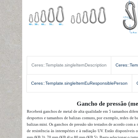
Ceres::Template.singleItemDescription
Ceres::Tem
Ceres::Template.singleItemEuResponsiblePerson
Gancho de pressão (me
Receberá ganchos de metal de alta qualidade em 5 tamanhos difere
desportos e tamanhos de balizas comuns, por exemplo, redes de bal
balizas mini. Os ganchos de pressão são testados de acordo com 
de resistência às intempéries e à radiação UV. Estão disponívei
mm (KB 3), 70 mm (KB 4) e 80 mm (KB 5). Basta selecionar o tama