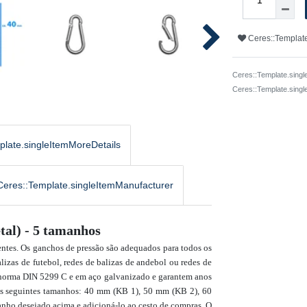
Ceres::Template
Ceres::Template.singl
Ceres::Template.sing
plate.singleItemMoreDetails
Ceres::Template.singleItemManufacturer
tal) - 5 tamanhos
ntes. Os ganchos de pressão são adequados para todos os
izas de futebol, redes de balizas de andebol ou redes de
a norma DIN 5299 C e em aço galvanizado e garantem anos
s os seguintes tamanhos: 40 mm (KB 1), 50 mm (KB 2), 60
nho desejado acima e adicioná-lo ao cesto de compras. O