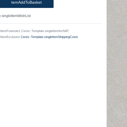
temAddToBasket
.singleItemWishList
eItemFootnote1 Ceres::Template.singleItemInclVAT
leItemExclusive
Ceres::Template.singleItemShippingCosts