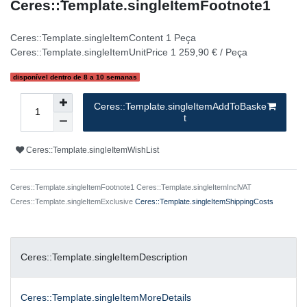
Ceres::Template.singleItemFootnote1
Ceres::Template.singleItemContent
1
Peça
Ceres::Template.singleItemUnitPrice
1 259,90 € / Peça
disponível dentro de 8 a 10 semanas
Ceres::Template.singleItemAddToBaske
t
Ceres::Template.singleItemWishList
Ceres::Template.singleItemFootnote1 Ceres::Template.singleItemInclVAT
Ceres::Template.singleItemExclusive
Ceres::Template.singleItemShippingCosts
Ceres::Template.singleItemDescription
Ceres::Template.singleItemMoreDetails