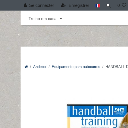
Se connecter
Enregistrer
0
Andebol
Cobertura T-PRO
Desporto infant
Treino em casa
Andebol
Equipamento para autocarros
HANDBALL Dou