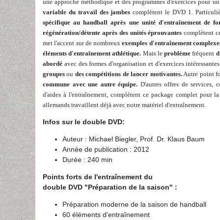
une approche méthodique et des programmes d'exercices pour u
variable du travail des jambes
complètent le DVD 1. Particuliè
spécifique au handball après une unité d'entraînement de fo
régénération/détente après des unités éprouvantes
complètent ce
met l'accent sur de nombreux
exemples d'entraînement complexes
éléments d'entraînement athlétique.
Mais le
problème
fréquent
d
abordé
avec des formes d'organisation et d'exercices intéressantes
groupes
ou
des compétitions de lancer motivantes.
Autre point fo
commune avec une autre équipe.
D'autres offres de services,
d'aides à l'entraînement, complètent ce package complet pour la
allemands travaillent déjà avec notre matériel d'entraînement.
Infos sur le double DVD
:
Auteur : Michael Biegler, Prof. Dr. Klaus Baum
Année de publication : 2012
Durée : 240 min
Points forts de l'entraînement du
double DVD "Préparation de la saison" :
Préparation moderne de la saison de handball
60 éléments d'entraînement