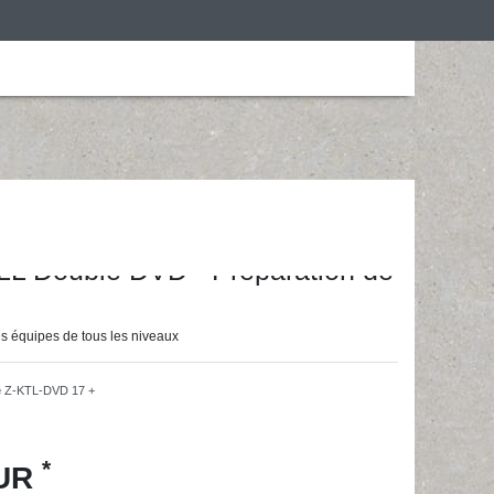
is
Personalização
Roupa de desporto
ainingsunterlagen24 GmbH
 Double DVD - Préparation de
s équipes de tous les niveaux
e
Z-KTL-DVD 17 +
*
EUR