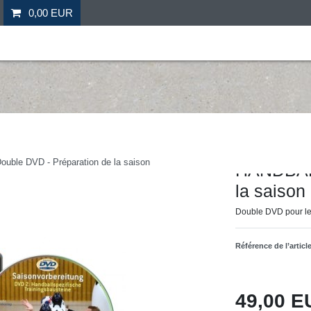
0,00 EUR
il
Fitness
Futebol
Mais desporto
Ofertas especia
Hergestellt für: Tr
ble DVD - Préparation de la saison
HANDBALL
la saison
Double DVD pour le
Référence de l’articl
49,00 