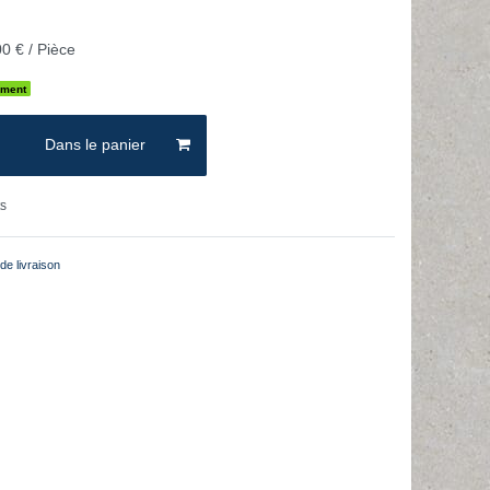
0 € / Pièce
ement
Dans le panier
ts
de livraison