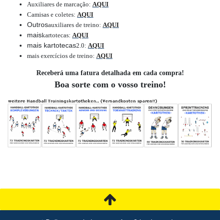
Auxiliares de marcação
:
AQUI
Camisas e coletes
:
AQUI
Outros
auxiliares de treino
:
AQUI
mais
kartotecas
:
AQUI
mais kartotecas
2.0
:
AQUI
mais exercícios de treino
:
AQUI
Receberá uma fatura detalhada em cada compra!
Boa sorte com o vosso treino!