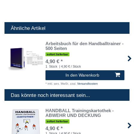
Ähnliche Artikel
Arbeitsbuch für den Handballtrainer -
500 Seiten
sofort lieferbar
4,90 € *
1
Stück
| 4,90 € / Stück
In den Warenkorb
*
inkl. ges. MwSt.
zzgl.
Versandkosten
Das könnte noch interessant sein...
HANDBALL Trainingskartothek -
ABWEHR UND DECKUNG
sofort lieferbar
4,90 € *
1
Stück
| 4,90 € / Stück