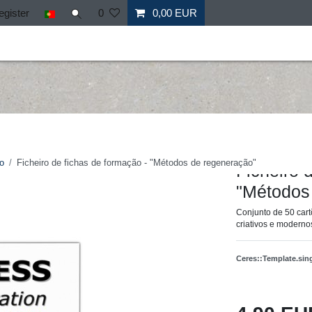
egister
0
0,00 EUR
il
Fitness
Mais desporto
Ofertas especiais
Personal
Hergestellt für: Tr
o
Ficheiro de fichas de formação - "Métodos de regeneração"
Ficheiro 
"Métodos
Conjunto de 50 cart
criativos e moderno
Ceres::Template.si