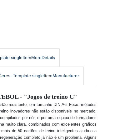
plate.singleItemMoreDetails
Ceres::Template.singleItemManufacturer
UTEBOL - "Jogos de treino C"
.
artão resistente, em tamanho DIN A6
Foco: métodos
treino inovadores não estão disponíveis no mercado,
compilados por nós e por uma equipa de formadores
orma muito clara, combinados com
excelentes gráficos
 mais de 50 cartões de treino inteligentes ajuda-o a
e regeneração completo já não é um problema. Alguns