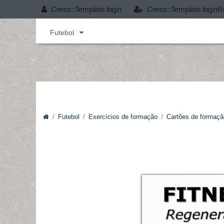
Ceres::Template.login
Ceres::Template.loginR
Andebol
Cobertura T-PRO
Desporto infant
Futebol
Futebol
Exercícios de formação
Cartões de formaçã