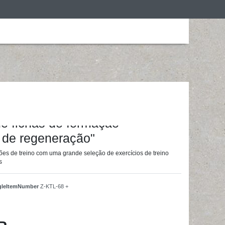
ização
Roupa de desporto
Treino em casa
ainingsunterlagen24 GmbH
de fichas de formação -
 de regeneração"
ões de treino com uma grande seleção de exercícios de treino
s
ngleItemNumber
Z-KTL-68 +