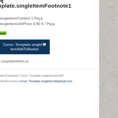
R
plate.singleItemFootnote1
.singleItemContent
1
Peça
singleItemUnitPrice
4,90 € / Peça
ente
Ceres::Template.singleI
temAddToBasket
.singleItemWishList
eItemFootnote1 Ceres::Template.singleItemInclVAT
leItemExclusive
Ceres::Template.singleItemShippingCosts