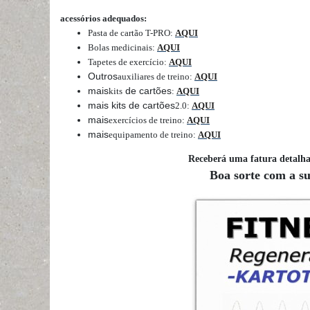
acessórios adequados:
Pasta de cartão T-PRO
:
AQUI
Bolas medicinais
:
AQUI
Tapetes de exercício
:
AQUI
Outros
auxiliares de treino
:
AQUI
mais
de cartões
kits
:
AQUI
mais kits de cartões
2.0
:
AQUI
mais
exercícios de treino
:
AQUI
mais
equipamento de treino
:
AQUI
Receberá uma fatura detalh
Boa sorte com a s