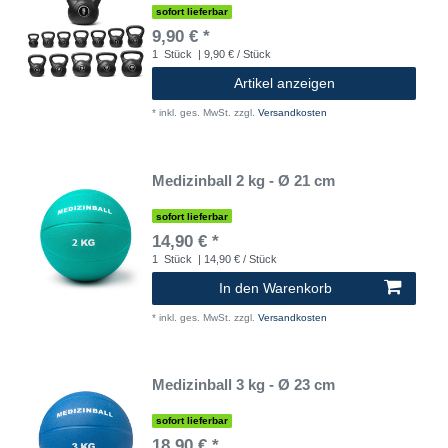
sofort lieferbar
9,90 € *
1
Stück
| 9,90 € / Stück
Artikel anzeigen
*
inkl. ges. MwSt.
zzgl.
Versandkosten
Medizinball 2 kg - Ø 21 cm
sofort lieferbar
14,90 € *
1
Stück
| 14,90 € / Stück
In den Warenkorb
*
inkl. ges. MwSt.
zzgl.
Versandkosten
Medizinball 3 kg - Ø 23 cm
sofort lieferbar
18,90 € *