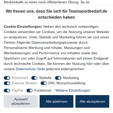
Medizinballs zu einer noch effizienteren Übung. So ist
beispielsweise Profi-Fußballtrainer Felix Magath für sein hartes
Medizinballtraining berühmt-berüchtigt.
Doch die schweren Bälle eignen sich nicht nur für den Einsatz als
Cookie-Einstellungen:
Neben den technisch notwendigen
Zusatzgewichte bei Lauf- und Koordinationsübungen. Vor allem in
Cookies verwenden wir Cookies, um die Nutzung unserer Website
Sportarten, in denen Bälle geworfen werden müssen, sind auch
zu analysieren. Unter Statistik und Marketing führen wir und unser
Übungen mit Medizinbällen sinnvoll, die Werfen und Fangen
Partner folgende Datenverarbeitungsprozesse durch:
beinhalten. Dazu gehören vor allem Basketball, Volleyball,
Personalisierte Werbung und Inhalte, Messungen und
Wasserball und Handball. Eine typische Übung in diesem Bereich
Werbeleistungen und Performance von Inhalten sowie das
sind beispielsweise sogenannte Druckpässe, bei denen der Ball
Speichern von oder Zugriff auf Informationen auf einem Endgerät
mit beiden Händen vor der Brust gehalten und mit hohem Druck
durch technische Cookies. Sie können der Nutzung hier oder über
gegen eine Wand oder zu einem Trainingspartner gespielt wird.
unsere
Datenschutz-Seite
jederzeit widersprechen.
Auch Überkopfwürfe mit Medizinbällen gegen eine Wand oder auf
den Boden sind sehr effektive Übungen, mit denen Kraft und
Essenziell
Statistik
Marketing
Präzision gleichermaßen trainiert werden. Allerdings darf sich der
Externe Medien
DHL Wunschzustellung
Sportler bei diesem Wurf nicht zu weit ins Kreuz lehnen, da sonst
durch das Zusatzgewicht des Balles Verletzungen drohen. Eine
PayPal
Funktional
Weitere Einstellungen
weitere Möglichkeit ist das seitliche Aufstellen zu einer Wand und
Auswahl
das Werfen des Medizinballs aus der Oberkörper-Rotation
Alle ablehnen
Alle akzeptieren
akzeptieren
heraus. Auch beliebt ist der sogenannte Backward Toss, bei dem
der Spieler mit dem Rücken zur Wand oder seinem Partner steht