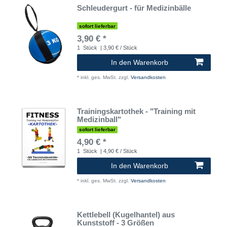
Schleudergurt - für Medizinbälle
sofort lieferbar
3,90 € *
1
Stück
| 3,90 € / Stück
In den Warenkorb
*
inkl. ges. MwSt.
zzgl.
Versandkosten
Trainingskartothek - "Training mit
Medizinball"
sofort lieferbar
4,90 € *
1
Stück
| 4,90 € / Stück
In den Warenkorb
*
inkl. ges. MwSt.
zzgl.
Versandkosten
Kettlebell (Kugelhantel) aus
Kunststoff - 3 Größen