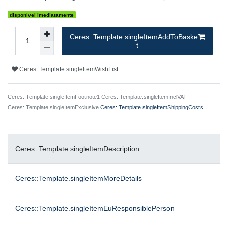
disponível imediatamente
Ceres::Template.singleItemAddToBaske
t
Ceres::Template.singleItemWishList
Ceres::Template.singleItemFootnote1 Ceres::Template.singleItemInclVAT
Ceres::Template.singleItemExclusive
Ceres::Template.singleItemShippingCosts
Ceres::Template.singleItemDescription
Ceres::Template.singleItemMoreDetails
Ceres::Template.singleItemEuResponsiblePerson