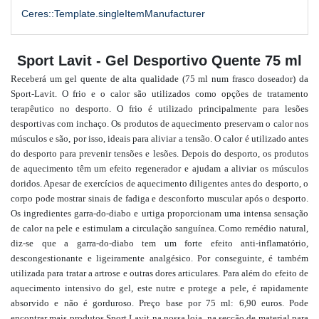
Ceres::Template.singleItemManufacturer
Sport Lavit - Gel Desportivo Quente 75 ml
Receberá um gel quente de alta qualidade (75 ml num frasco doseador) da
Sport-Lavit. O frio e o calor são utilizados como opções de tratamento
terapêutico no desporto. O frio é utilizado principalmente para lesões
desportivas com inchaço. Os produtos de aquecimento preservam o calor nos
músculos e são, por isso, ideais para aliviar a tensão. O calor é utilizado antes
do desporto para prevenir tensões e lesões. Depois do desporto, os produtos
de aquecimento têm um efeito regenerador e ajudam a aliviar os músculos
doridos. Apesar de exercícios de aquecimento diligentes antes do desporto, o
corpo pode mostrar sinais de fadiga e desconforto muscular após o desporto.
Os ingredientes garra-do-diabo e urtiga proporcionam uma intensa sensação
de calor na pele e estimulam a circulação sanguínea. Como remédio natural,
diz-se que a garra-do-diabo tem um forte efeito anti-inflamatório,
descongestionante e ligeiramente analgésico. Por conseguinte, é também
utilizada para tratar a artrose e outras dores articulares. Para além do efeito de
aquecimento intensivo do gel, este nutre e protege a pele, é rapidamente
absorvido e não é gorduroso. Preço base por 75 ml: 6,90 euros. Pode
encontrar mais produtos Sport Lavit na nossa loja, na secção de material para