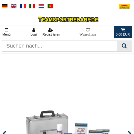
☰
Menü
Login
Registrieren
0,00 EUR