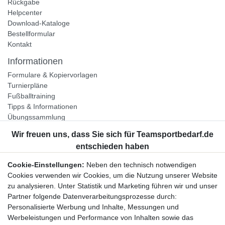
Rückgabe
Helpcenter
Download-Kataloge
Bestellformular
Kontakt
Informationen
Formulare & Kopiervorlagen
Turnierpläne
Fußballtraining
Tipps & Informationen
Übungssammlung
Unternehmen
Jobs
Partnerprogramm
Cookie-Einstellungen:
Neben den technisch notwendigen
Widerrufsrecht
Cookies verwenden wir Cookies, um die Nutzung unserer Website
zu analysieren. Unter Statistik und Marketing führen wir und unser
Bestellung widerrufen
Partner folgende Datenverarbeitungsprozesse durch:
Datenschutzerklärung
Personalisierte Werbung und Inhalte, Messungen und
AGB
Werbeleistungen und Performance von Inhalten sowie das