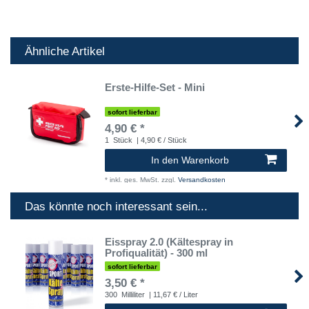
Ähnliche Artikel
Erste-Hilfe-Set - Mini
sofort lieferbar
4,90 € *
1
Stück
| 4,90 € / Stück
In den Warenkorb
*
inkl. ges. MwSt.
zzgl.
Versandkosten
Das könnte noch interessant sein...
Eisspray 2.0 (Kältespray in
Profiqualität) - 300 ml
sofort lieferbar
3,50 € *
300
Milliliter
| 11,67 € / Liter