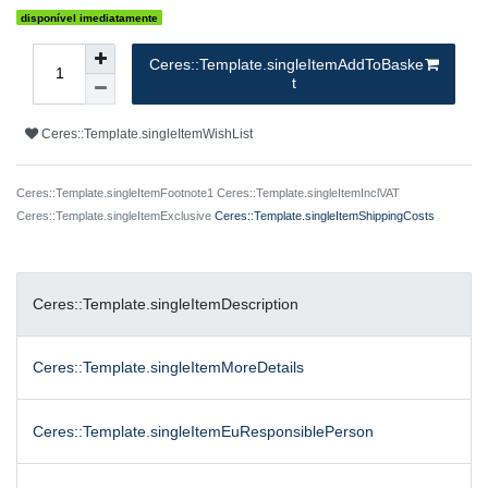
disponível imediatamente
Ceres::Template.singleItemAddToBaske
t
Ceres::Template.singleItemWishList
Ceres::Template.singleItemFootnote1 Ceres::Template.singleItemInclVAT
Ceres::Template.singleItemExclusive
Ceres::Template.singleItemShippingCosts
Ceres::Template.singleItemDescription
Ceres::Template.singleItemMoreDetails
Ceres::Template.singleItemEuResponsiblePerson