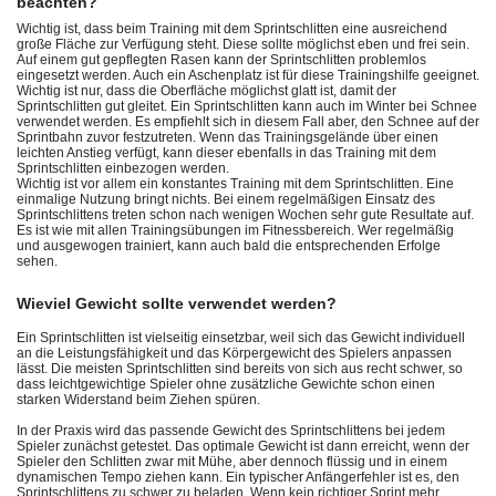
beachten?
Wichtig ist, dass beim Training mit dem Sprintschlitten eine ausreichend
große Fläche zur Verfügung steht. Diese sollte möglichst eben und frei sein.
Auf einem gut gepflegten Rasen kann der Sprintschlitten problemlos
eingesetzt werden. Auch ein Aschenplatz ist für diese Trainingshilfe geeignet.
Wichtig ist nur, dass die Oberfläche möglichst glatt ist, damit der
Sprintschlitten gut gleitet. Ein Sprintschlitten kann auch im Winter bei Schnee
verwendet werden. Es empfiehlt sich in diesem Fall aber, den Schnee auf der
Sprintbahn zuvor festzutreten. Wenn das Trainingsgelände über einen
leichten Anstieg verfügt, kann dieser ebenfalls in das Training mit dem
Sprintschlitten einbezogen werden.
Wichtig ist vor allem ein konstantes Training mit dem Sprintschlitten. Eine
einmalige Nutzung bringt nichts. Bei einem regelmäßigen Einsatz des
Sprintschlittens treten schon nach wenigen Wochen sehr gute Resultate auf.
Es ist wie mit allen Trainingsübungen im Fitnessbereich. Wer regelmäßig
und ausgewogen trainiert, kann auch bald die entsprechenden Erfolge
sehen.
Wieviel Gewicht sollte verwendet werden?
Ein Sprintschlitten ist vielseitig einsetzbar, weil sich das Gewicht individuell
an die Leistungsfähigkeit und das Körpergewicht des Spielers anpassen
lässt. Die meisten Sprintschlitten sind bereits von sich aus recht schwer, so
dass leichtgewichtige Spieler ohne zusätzliche Gewichte schon einen
starken Widerstand beim Ziehen spüren.
In der Praxis wird das passende Gewicht des Sprintschlittens bei jedem
Spieler zunächst getestet. Das optimale Gewicht ist dann erreicht, wenn der
Spieler den Schlitten zwar mit Mühe, aber dennoch flüssig und in einem
dynamischen Tempo ziehen kann. Ein typischer Anfängerfehler ist es, den
Sprintschlittens zu schwer zu beladen. Wenn kein richtiger Sprint mehr