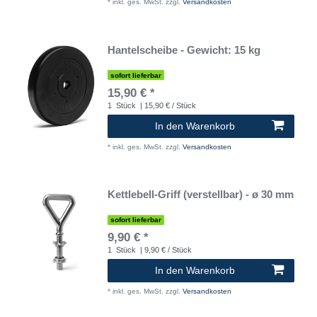
*
inkl. ges. MwSt.
zzgl.
Versandkosten
Hantelscheibe - Gewicht: 15 kg
sofort lieferbar
15,90 € *
1
Stück
| 15,90 € / Stück
In den Warenkorb
*
inkl. ges. MwSt.
zzgl.
Versandkosten
Kettlebell-Griff (verstellbar) - ø 30 mm
sofort lieferbar
9,90 € *
1
Stück
| 9,90 € / Stück
In den Warenkorb
*
inkl. ges. MwSt.
zzgl.
Versandkosten