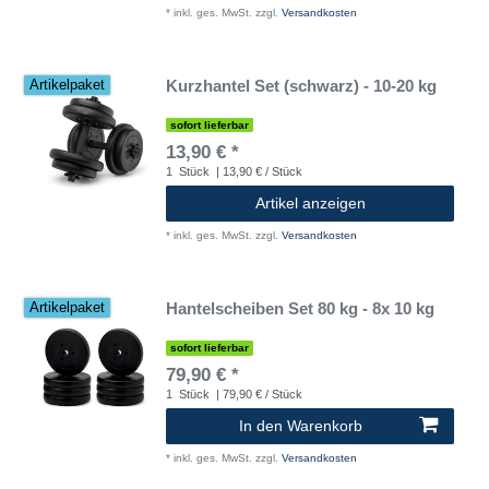
*
inkl. ges. MwSt.
zzgl.
Versandkosten
Kurzhantel Set (schwarz) - 10-20 kg
Artikelpaket
sofort lieferbar
13,90 € *
1
Stück
| 13,90 € / Stück
Artikel anzeigen
*
inkl. ges. MwSt.
zzgl.
Versandkosten
Hantelscheiben Set 80 kg - 8x 10 kg
Artikelpaket
sofort lieferbar
79,90 € *
1
Stück
| 79,90 € / Stück
In den Warenkorb
*
inkl. ges. MwSt.
zzgl.
Versandkosten