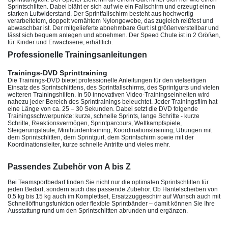
Sprintschlitten. Dabei bläht er sich auf wie ein Fallschirm und erzeugt einen
starken Luftwiderstand. Der Sprintfallschirm besteht aus hochwertig
verarbeitetem, doppelt vernähtem Nylongewebe, das zugleich reißfest und
abwaschbar ist. Der mitgelieferte abnehmbare Gurt ist größenverstellbar und
lässt sich bequem anlegen und abnehmen. Der Speed Chute ist in 2 Größen,
für Kinder und Erwachsene, erhältlich.
Professionelle Trainingsanleitungen
Trainings-DVD Sprinttraining
Die Trainings-DVD bietet professionelle Anleitungen für den vielseitigen
Einsatz des Sprintschlittens, des Sprintfallschirms, des Sprintgurts und vielen
weiteren Trainingshilfen. In 50 innovativen Video-Trainingseinheiten wird
nahezu jeder Bereich des Sprinttrainings beleuchtet. Jeder Trainingsfilm hat
eine Länge von ca. 25 – 30 Sekunden. Dabei setzt die DVD folgende
Trainingsschwerpunkte: kurze, schnelle Sprints, lange Schritte - kurze
Schritte, Reaktionsvermögen, Sprintparcours, Wettkampfspiele,
Steigerungsläufe, Minihürdentraining, Koordinationstraining, Übungen mit
dem Sprintschlitten, dem Sprintgurt, dem Sprintschirm sowie mit der
Koordinationsleiter, kurze schnelle Antritte und vieles mehr.
Passendes Zubehör von A bis Z
Bei Teamsportbedarf finden Sie nicht nur die optimalen Sprintschlitten für
jeden Bedarf, sondern auch das passende Zubehör. Ob Hantelscheiben von
0,5 kg bis 15 kg auch im Komplettset, Ersatzzuggeschirr auf Wunsch auch mit
Schnellöffnungsfunktion oder flexible Sprintbänder – damit können Sie Ihre
Ausstattung rund um den Sprintschlitten abrunden und ergänzen.