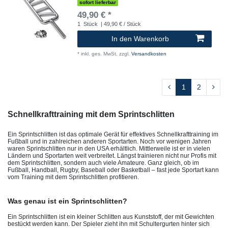
sofort lieferbar
49,90 € *
1
Stück
| 49,90 € / Stück
In den Warenkorb
*
inkl. ges. MwSt.
zzgl.
Versandkosten
1
2
Schnellkrafttraining mit dem Sprintschlitten
Ein Sprintschlitten ist das optimale Gerät für effektives Schnellkrafttraining im
Fußball und in zahlreichen anderen Sportarten. Noch vor wenigen Jahren
waren Sprintschlitten nur in den USA erhältlich. Mittlerweile ist er in vielen
Ländern und Sportarten weit verbreitet. Längst trainieren nicht nur Profis mit
dem Sprintschlitten, sondern auch viele Amateure. Ganz gleich, ob im
Fußball, Handball, Rugby, Baseball oder Basketball – fast jede Sportart kann
vom Training mit dem Sprintschlitten profitieren.
Was genau ist ein Sprintschlitten?
Ein Sprintschlitten ist ein kleiner Schlitten aus Kunststoff, der mit Gewichten
bestückt werden kann.
Der Spieler zieht ihn mit Schultergurten hinter sich