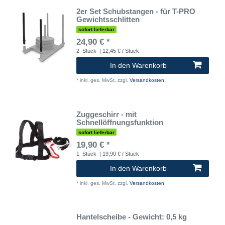
2er Set Schubstangen - für T-PRO
Gewichtsschlitten
sofort lieferbar
24,90 € *
2
Stück
| 12,45 € / Stück
In den Warenkorb
*
inkl. ges. MwSt.
zzgl.
Versandkosten
Zuggeschirr - mit
Schnellöffnungsfunktion
sofort lieferbar
19,90 € *
1
Stück
| 19,90 € / Stück
In den Warenkorb
*
inkl. ges. MwSt.
zzgl.
Versandkosten
Hantelscheibe - Gewicht: 0,5 kg