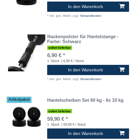
In den Warenkorb
*
inkl. ges. MwSt.
zzgl.
Versandkosten
Nackenpolster für Hantelstange -
Farbe: Schwarz
sofort lieferbar
6,90 € *
1
Stück
| 6,90 € / Stück
In den Warenkorb
*
inkl. ges. MwSt.
zzgl.
Versandkosten
Hantelscheiben Set 60 kg - 6x 10 kg
Artikelpaket
sofort lieferbar
59,90 € *
1
Stück
| 59,90 € / Stück
In den Warenkorb