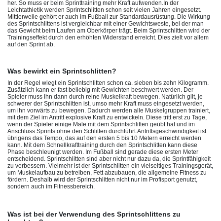
her. So muss er beim Sprinttraining mehr Kraft aufwenden.
In der
Leichtathletik werden Sprintschlitten schon seit vielen Jahren eingesetzt.
Mittlerweile gehört er auch im Fußball zur Standardausrüstung.
Die Wirkung
des Sprintschlittens ist vergleichbar mit einer Gewichtsweste, bei der man
das Gewicht beim Laufen am Oberkörper trägt. Beim Sprintschlitten wird der
Trainingseffekt durch den erhöhten Widerstand erreicht. Dies zielt vor allem
auf den Sprint ab.
Was bewirkt ein Sprintschlitten?
In der Regel wiegt ein Sprintschlitten schon ca. sieben bis zehn Kilogramm.
Zusätzlich kann er fast beliebig mit Gewichten beschwert werden. Der
Spieler muss ihn dann durch reine Muskelkraft bewegen. Natürlich gilt, je
schwerer der Sprintschlitten ist, umso mehr Kraft muss eingesetzt werden,
um ihn vorwärts zu bewegen. Dadurch werden alle Muskelgruppen trainiert,
mit dem Ziel im Antritt explosive Kraft zu entwickeln. Diese tritt erst zu Tage,
wenn der Spieler einige Male mit dem Sprintschlitten geübt hat und im
Anschluss Sprints ohne den Schlitten durchführt.
Antrittsgeschwindigkeit ist
übrigens das Tempo, das auf den ersten 5 bis 10 Metern erreicht werden
kann. Mit dem Schnellkrafttraining durch den Sprintschlitten kann diese
Phase beschleunigt werden. Im Fußball sind gerade diese ersten Meter
entscheidend. Sprintschlitten sind aber nicht nur dazu da, die Sprintfähigkeit
zu verbessern. Vielmehr ist der Sprintschlitten ein vielseitiges Trainingsgerät,
um Muskelaufbau zu betreiben, Fett abzubauen, die allgemeine Fitness zu
fördern. Deshalb wird der Sprintschlitten nicht nur im Profisport genutzt,
sondern auch im Fitnessbereich.
Was ist bei der Verwendung des Sprintschlittens zu