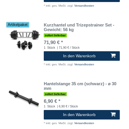
*
inkl. ges. MwSt.
zzgl.
Versandkosten
Kurzhantel und Trizepstrainer Set -
Artikelpaket
Gewicht: 56 kg
sofort lieferbar
71,90 € *
1
Stück
| 71,90 € / Stück
In den Warenkorb
*
inkl. ges. MwSt.
zzgl.
Versandkosten
Hantelstange 35 cm (schwarz) - ø 30
mm
sofort lieferbar
6,90 € *
1
Stück
| 6,90 € / Stück
In den Warenkorb
*
inkl. ges. MwSt.
zzgl.
Versandkosten