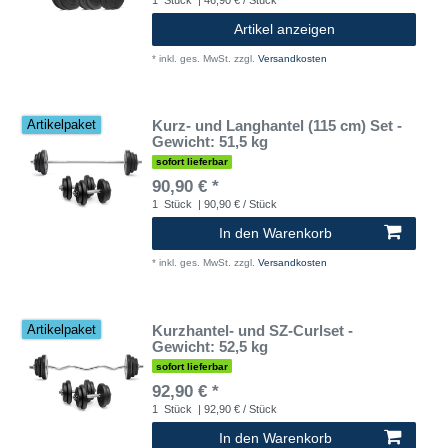
Artikel anzeigen
*
inkl. ges. MwSt.
zzgl.
Versandkosten
Kurz- und Langhantel (115 cm) Set -
Artikelpaket
Gewicht: 51,5 kg
sofort lieferbar
90,90 € *
1
Stück
| 90,90 € / Stück
In den Warenkorb
*
inkl. ges. MwSt.
zzgl.
Versandkosten
Kurzhantel- und SZ-Curlset -
Artikelpaket
Gewicht: 52,5 kg
sofort lieferbar
92,90 € *
1
Stück
| 92,90 € / Stück
In den Warenkorb