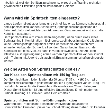
möglich ist, weil der Schlitten zu schwer ist, erzeugt das Training nicht den
gewünschten Effekt und geht zu stark auf die Gelenke.
Wann wird ein Sprintschlitten eingesetzt?
Lange Laufen ist gut, aber lange und schnell laufen zu können, ist besser. Mit
dem Sprintschlitten können Schnellkraft, Sprintgeschwindigkeit und die
Beinmuskulatur zielgerichtet gestärkt werden. Ganz nebenbei wird auch die
Kondition gesteigert.
Der Sprintschlitten wird immer dann eingesetzt, wenn durch klassisches
Sprinttraining in Kombination mit einem speziell abgestimmten Krafttraining
keine Leistungssteigerung mehr erzielt werden kann. Aber auch zum
schnellen Aufbau der Schnellkraft vor dem Saisonbeginn lässt sich der
Sprintschlitten einsetzen. So kann in vergleichsweiser kurzer Zeit eine
effektive Leistungssteigerung erzielt werden. Sprintschlitten können sowohl
beim Training mit Jugend-, als auch mit Erwachsenmannschaften eingesetzt
werden.
Welche Arten von Sprintschlitten gibt es?
Der Klassiker: Sprintschlitten mit 150 kg Traglast
Der Sprintschlitten mit den Maßen (L) 50 cm x (B) 37 cm x (H) 6 cm wird
komplett mit Schultergurt geliefert und hat ein Eigengewicht von ca. 9 Kg. Der
Lochdurchmesser für die Gewichte sollte mindestens 20 mm betragen.
Dieser Sprint-Schlitten ist eine effektive Unterstützung für ein modernes
Fußball-Training. Er ist in der Farbe Gelb erhältlich.
Sprintschlitten mit Schnellöffnungsfunktion
Während des Trainings mit diesem innovativen und belastbaren
Sprintschlitten kann der Spieler die Schnellöffnungsleine ziehen. So trennt er