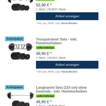
52,90 € *
1
Stück
| 52,90 € / Stück
Artikel anzeigen
*
inkl. ges. MwSt.
zzgl.
Versandkosten
Trizepstrainer Sets - inkl.
Artikelpaket
Hantelscheiben
sofort lieferbar
46,90 € *
2
Stück
| 23,45 € / Stück
Artikel anzeigen
*
inkl. ges. MwSt.
zzgl.
Versandkosten
Langhantel Sets (115 cm) ohne
Artikelpaket
Gewinde - inkl. Hantelscheiben
sofort lieferbar
46,90 € *
1
Stück
| 46,90 € / Stück