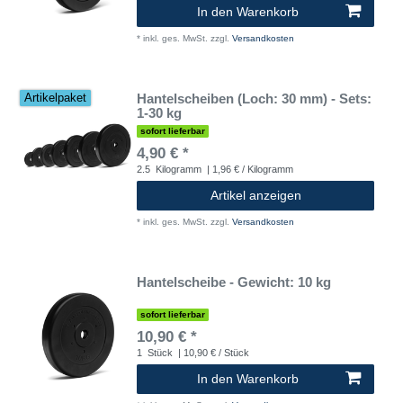
In den Warenkorb
*
inkl. ges. MwSt.
zzgl.
Versandkosten
Hantelscheiben (Loch: 30 mm) - Sets:
Artikelpaket
1-30 kg
sofort lieferbar
4,90 € *
2.5
Kilogramm
| 1,96 € / Kilogramm
Artikel anzeigen
*
inkl. ges. MwSt.
zzgl.
Versandkosten
Hantelscheibe - Gewicht: 10 kg
sofort lieferbar
10,90 € *
1
Stück
| 10,90 € / Stück
In den Warenkorb