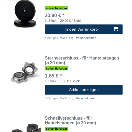
sofort lieferbar
20,90 € *
1
Stück
| 20,90 € / Stück
In den Warenkorb
*
inkl. ges. MwSt.
zzgl.
Versandkosten
Sternverschluss - für Hantelstangen
(ø 30 mm)
sofort lieferbar
1,65 € *
1
Stück
| 1,65 € / Stück
Artikel anzeigen
*
inkl. ges. MwSt.
zzgl.
Versandkosten
Schnellverschluss - für
Hantelstangen (ø 30 mm)
sofort lieferbar