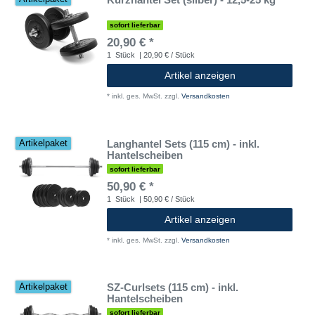
sofort lieferbar
20,90 € *
1
Stück
| 20,90 € / Stück
Artikel anzeigen
*
inkl. ges. MwSt.
zzgl.
Versandkosten
Langhantel Sets (115 cm) - inkl.
Artikelpaket
Hantelscheiben
sofort lieferbar
50,90 € *
1
Stück
| 50,90 € / Stück
Artikel anzeigen
*
inkl. ges. MwSt.
zzgl.
Versandkosten
SZ-Curlsets (115 cm) - inkl.
Artikelpaket
Hantelscheiben
sofort lieferbar