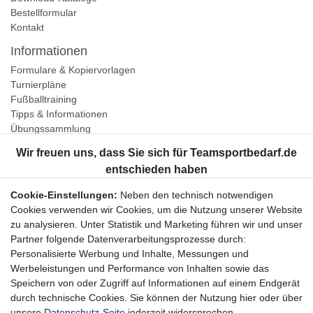
Bestellformular
Kontakt
Informationen
Formulare & Kopiervorlagen
Turnierpläne
Fußballtraining
Tipps & Informationen
Übungssammlung
Unternehmen
Jobs
Partnerprogramm
Cookie-Einstellungen:
Neben den technisch notwendigen
Widerrufsrecht
Cookies verwenden wir Cookies, um die Nutzung unserer Website
zu analysieren. Unter Statistik und Marketing führen wir und unser
Bestellung widerrufen
Partner folgende Datenverarbeitungsprozesse durch:
Datenschutzerklärung
Personalisierte Werbung und Inhalte, Messungen und
AGB
Werbeleistungen und Performance von Inhalten sowie das
Impressum
Speichern von oder Zugriff auf Informationen auf einem Endgerät
durch technische Cookies. Sie können der Nutzung hier oder über
Newsletter
unsere
Datenschutz-Seite
jederzeit widersprechen.