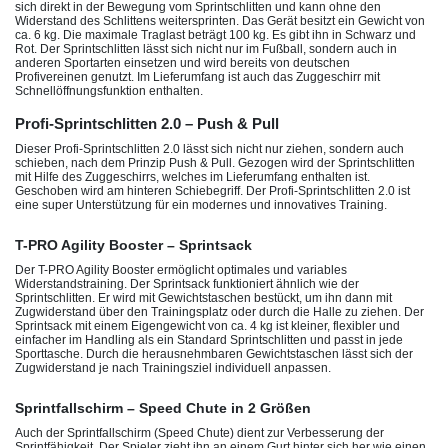
sich direkt in der Bewegung vom Sprintschlitten und kann ohne den
Widerstand des Schlittens weitersprinten. Das Gerät besitzt ein Gewicht von
ca. 6 kg. Die maximale Traglast beträgt 100 kg. Es gibt ihn in Schwarz und
Rot. Der Sprintschlitten lässt sich nicht nur im Fußball, sondern auch in
anderen Sportarten einsetzen und wird bereits von deutschen
Profivereinen genutzt. Im Lieferumfang ist auch das Zuggeschirr mit
Schnellöffnungsfunktion enthalten.
Profi-Sprintschlitten 2.0 – Push & Pull
Dieser Profi-Sprintschlitten 2.0 lässt sich nicht nur ziehen, sondern auch
schieben, nach dem Prinzip Push & Pull. Gezogen wird der Sprintschlitten
mit Hilfe des Zuggeschirrs, welches im Lieferumfang enthalten ist.
Geschoben wird am hinteren Schiebegriff. Der Profi-Sprintschlitten 2.0 ist
eine super Unterstützung für ein modernes und innovatives Training.
T-PRO Agility Booster – Sprintsack
Der T-PRO Agility Booster ermöglicht optimales und variables
Widerstandstraining. Der Sprintsack funktioniert ähnlich wie der
Sprintschlitten. Er wird mit Gewichtstaschen bestückt, um ihn dann mit
Zugwiderstand über den Trainingsplatz oder durch die Halle zu ziehen. Der
Sprintsack mit einem Eigengewicht von ca. 4 kg ist kleiner, flexibler und
einfacher im Handling als ein Standard Sprintschlitten und passt in jede
Sporttasche. Durch die herausnehmbaren Gewichtstaschen lässt sich der
Zugwiderstand je nach Trainingsziel individuell anpassen.
Sprintfallschirm – Speed Chute in 2 Größen
Auch der Sprintfallschirm (Speed Chute) dient zur Verbesserung der
Sprintfähigkeit. Der Spieler zieht ihn an einem Gurt hinter sich her wie einen