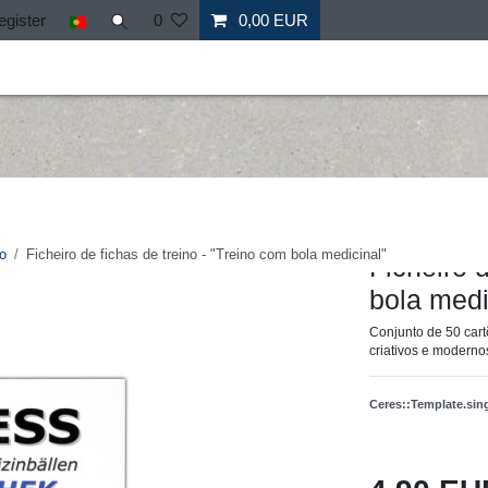
egister
0
0,00 EUR
il
Fitness
Mais desporto
Ofertas especiais
Personal
Hergestellt für: Tr
o
Ficheiro de fichas de treino - "Treino com bola medicinal"
Ficheiro 
bola medi
Conjunto de 50 cart
criativos e moderno
Ceres::Template.si