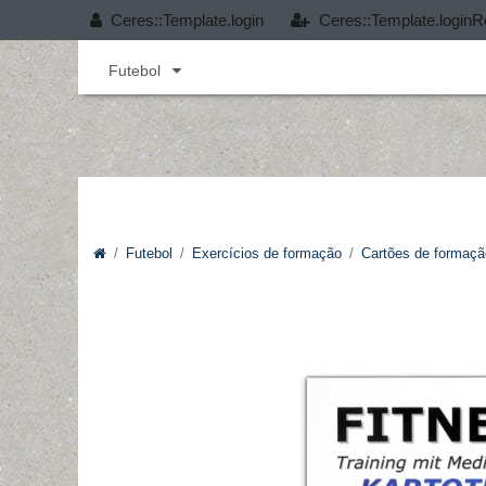
Ceres::Template.login
Ceres::Template.loginR
Andebol
Cobertura T-PRO
Desporto infant
Futebol
Futebol
Exercícios de formação
Cartões de formaçã