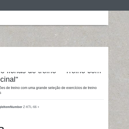
ização
Roupa de desporto
Treino em casa
ainingsunterlagen24 GmbH
de fichas de treino - "Treino com
cinal"
ões de treino com uma grande seleção de exercícios de treino
s
ngleItemNumber
Z-KTL-66 +