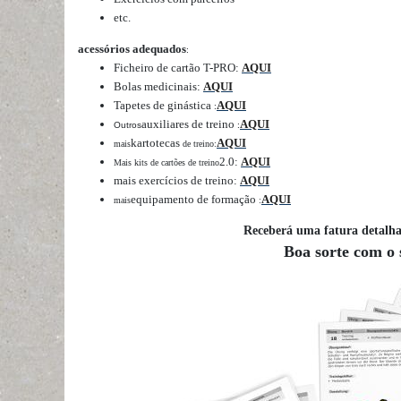
etc.
acessórios adequados
:
Ficheiro de cartão T-PRO:
AQUI
Bolas medicinais:
AQUI
Tapetes de ginástica
AQUI
:
auxiliares de treino
AQUI
Outros
:
kartotecas
AQUI
mais
de treino:
2.0:
AQUI
Mais kits de cartões de treino
mais exercícios de treino:
AQUI
equipamento de formação
AQUI
mais
:
Receberá uma fatura detalh
Boa sorte com o 