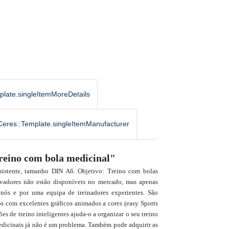
plate.singleItemMoreDetails
Ceres::Template.singleItemManufacturer
"Treino com bola medicinal"
esistente, tamanho DIN A6. Objetivo: Treino com bolas
novadores não estão disponíveis no mercado, mas apenas
 nós e por uma equipa de treinadores experientes. São
dos com
excelentes gráficos animados a cores (easy Sports
ões de treino inteligentes ajuda-o a organizar o seu treino
edicinais já não é um problema. Também pode adquirir as