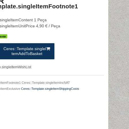
R
plate.singleItemFootnote1
.singleItemContent
1
Peça
singleItemUnitPrice
4,90 € / Peça
ente
Ceres::Template.singleI
temAddToBasket
.singleItemWishList
eItemFootnote1 Ceres::Template.singleItemInclVAT
leItemExclusive
Ceres::Template.singleItemShippingCosts