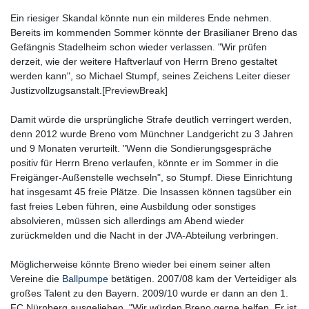
Ein riesiger Skandal könnte nun ein milderes Ende nehmen.
Bereits im kommenden Sommer könnte der Brasilianer Breno das
Gefängnis Stadelheim schon wieder verlassen. "Wir prüfen
derzeit, wie der weitere Haftverlauf von Herrn Breno gestaltet
werden kann", so Michael Stumpf, seines Zeichens Leiter dieser
Justizvollzugsanstalt.[PreviewBreak]
Damit würde die ursprüngliche Strafe deutlich verringert werden,
denn 2012 wurde Breno vom Münchner Landgericht zu 3 Jahren
und 9 Monaten verurteilt. "Wenn die Sondierungsgespräche
positiv für Herrn Breno verlaufen, könnte er im Sommer in die
Freigänger-Außenstelle wechseln", so Stumpf. Diese Einrichtung
hat insgesamt 45 freie Plätze. Die Insassen können tagsüber ein
fast freies Leben führen, eine Ausbildung oder sonstiges
absolvieren, müssen sich allerdings am Abend wieder
zurückmelden und die Nacht in der JVA-Abteilung verbringen.
Möglicherweise könnte Breno wieder bei einem seiner alten
Vereine die
Ballpumpe
betätigen. 2007/08 kam der Verteidiger als
großes Talent zu den Bayern. 2009/10 wurde er dann an den 1.
FC Nürnberg ausgeliehen. "Wir würden Breno gerne helfen. Er ist