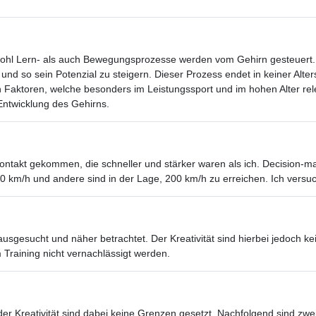
wohl Lern- als auch Bewegungsprozesse werden vom Gehirn gesteuert. 
und so sein Potenzial zu steigern. Dieser Prozess endet in keiner Alter
ktoren, welche besonders im Leistungssport und im hohen Alter relev
ntwicklung des Gehirns.
n Kontakt gekommen, die schneller und stärker waren als ich. Decision-
0 km/h und andere sind in der Lage, 200 km/h zu erreichen. Ich versu
ausgesucht und näher betrachtet. Der Kreativität sind hierbei jedoch 
Training nicht vernachlässigt werden.
der Kreativität sind dabei keine Grenzen gesetzt. Nachfolgend sind zwei