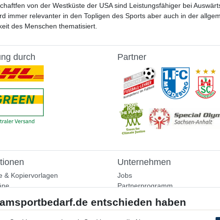
chaftfen von der Westküste der USA sind Leistungsfähiger bei Auswärtss
rd immer relevanter in den Topligen des Sports aber auch in der allgem
eit des Menschen thematisiert.
ung durch
Partner
tionen
Unternehmen
e & Kopiervorlagen
Jobs
äne
Partnerprogramm
aining
Widerrufsrecht
nformationen
Bestellung widerrufen
ammlung