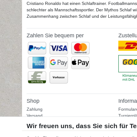
Cristiano Ronaldo hat einen Schlaftrainer. Footballmanns
schlechter als Mannschaftssportler. Der Mythos Schlaf wi
Zusammenhang zwischen Schlaf und der Leistungsfähigk
Zahlen Sie bequem per
Zustell
Shop
Informa
Zahlung
Formular
Versand
Turnierpl
Rückgabe
Fußballtr
Helpcenter
Tipps & I
Download-Kataloge
Übungss