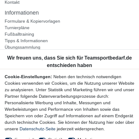
Kontakt
Informationen
Formulare & Kopiervorlagen
Turnierpläne
Fußballtraining
Tipps & Informationen
Übungssammlung
Unternehmen
Jobs
Partnerprogramm
Cookie-Einstellungen:
Neben den technisch notwendigen
Widerrufsrecht
Cookies verwenden wir Cookies, um die Nutzung unserer Website
zu analysieren. Unter Statistik und Marketing führen wir und unser
Bestellung widerrufen
Partner folgende Datenverarbeitungsprozesse durch:
Datenschutzerklärung
Personalisierte Werbung und Inhalte, Messungen und
AGB
Werbeleistungen und Performance von Inhalten sowie das
Impressum
Speichern von oder Zugriff auf Informationen auf einem Endgerät
durch technische Cookies. Sie können der Nutzung hier oder über
Newsletter
unsere
Datenschutz-Seite
jederzeit widersprechen.
Gerne halten wir Sie auf dem Laufenden, hier geht es zur: