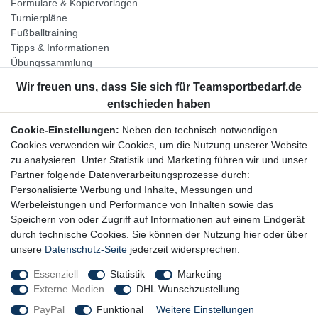
Formulare & Kopiervorlagen
Turnierpläne
Fußballtraining
Tipps & Informationen
Übungssammlung
Unternehmen
Jobs
Partnerprogramm
Cookie-Einstellungen:
Neben den technisch notwendigen
Widerrufsrecht
Cookies verwenden wir Cookies, um die Nutzung unserer Website
zu analysieren. Unter Statistik und Marketing führen wir und unser
Bestellung widerrufen
Partner folgende Datenverarbeitungsprozesse durch:
Datenschutzerklärung
Personalisierte Werbung und Inhalte, Messungen und
AGB
Werbeleistungen und Performance von Inhalten sowie das
Impressum
Speichern von oder Zugriff auf Informationen auf einem Endgerät
durch technische Cookies. Sie können der Nutzung hier oder über
Newsletter
unsere
Datenschutz-Seite
jederzeit widersprechen.
Gerne halten wir Sie auf dem Laufenden, hier geht es zur:
Essenziell
Statistik
Marketing
Externe Medien
DHL Wunschzustellung
Newsletter-Anmeldung
PayPal
Funktional
Weitere Einstellungen