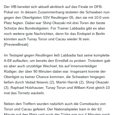
Der VfB bereitet sich aktuell akribisch auf das Finale im DFB-
Pokal vor. In diesem Zusammenhang testeten die Schwaben nun
gegen den Oberligisten SSV Reutlingen 05, den sie mit 10:0 vom
Platz fegten. Dabei war Shinji Okazaki mit drei Toren der beste
Schütze des Bundesligisten. Für Trainer Labbadia gibt es aber
noch weitere gute Nachrichten, denn für das Endspiel in Berlin
könnten auch Tunay Torun und Cacau wieder fit sein.
[PreviewBreak]
Im Testspiel gegen Reutlingen ließ Labbadia fast seine komplette
A-Elf auflaufen, um bereits den Ernstfall zu proben. Trotzdem gab
es aber auch unzählige Wechsel, bis auf Innenverteidiger
Rüdiger, der über 90 Minuten dabei war. Insgesamt konnte der
Oberligist zu keiner Chance kommen, die Schwaben hingegen
ließen durch Vedad Ibisevic (2), Martin Harnik (2), Shinji Okazaki
(3), Raphael Holzhauser, Tunay Torun und William Kvist gleich 10
mal das Tornetz wackeln.
Neben den Treffern wurden natürlich auch die Comebacks von
Torun und Cacau gefeiert. Der Nationalspieler kam in der 62.
Minute auf den Platz und auch der Türke war nur 4 Minuten nach