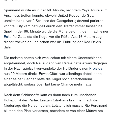
Spannend wurde es in der 60. Minute, nachdem Yaya Touré zum
Anschluss treffen konnte, obwohl United-Keeper de Gea
unmittelbar zuvor 2 Schüsse der Gastgeber glänzend parieren
konnte. City kam beflügelt durch den Treffer immer besser ins
Spiel. In der 86. Minute wurde die Mühe belohnt, denn nach einer
Ecke
fiel Zabaleta die Kugel vor die Füße. Aus 16 Metern zog
dieser trocken ab und schon war die Führung der Red Devils
dahin.
Die meisten hatten sich wohl schon mit einem Unentschieden
angefreundet, doch Neuzugang van Persie hatte etwas dagegen.
In der Nachspielzeit verwandelte der Holländer einen
Freistoß
aus 20 Metern direkt. Etwas Glück war allerdings dabei, denn
einer seiner Gegner hatte die Kugel noch entscheidend
abgefälscht, sodass Joe Hart keine Chance mehr hatte.
Nach dem Schlusspfiff kam es dann noch zum unschönen
Höhepunkt der Partie. Einigen City-Fans brannten nach der
Niederlage die Nerven durch. Letztendlich musste Rio Ferdinand
blutend den Platz verlassen, nachdem er von einer Münze am