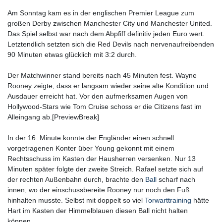
Am Sonntag kam es in der englischen Premier League zum
großen Derby zwischen Manchester City und Manchester United.
Das Spiel selbst war nach dem Abpfiff definitiv jeden Euro wert.
Letztendlich setzten sich die Red Devils nach nervenaufreibenden
90 Minuten etwas glücklich mit 3:2 durch.
Der Matchwinner stand bereits nach 45 Minuten fest. Wayne
Rooney zeigte, dass er langsam wieder seine alte Kondition und
Ausdauer erreicht hat. Vor den aufmerksamen Augen von
Hollywood-Stars wie Tom Cruise schoss er die Citizens fast im
Alleingang ab.[PreviewBreak]
In der 16. Minute konnte der Engländer einen schnell
vorgetragenen Konter über Young gekonnt mit einem
Rechtsschuss im Kasten der Hausherren versenken. Nur 13
Minuten später folgte der zweite Streich. Rafael setzte sich auf
der rechten Außenbahn durch, brachte den
Ball
scharf nach
innen, wo der einschussbereite Rooney nur noch den Fuß
hinhalten musste. Selbst mit doppelt so viel
Torwarttraining
hätte
Hart im Kasten der Himmelblauen diesen Ball nicht halten
können.