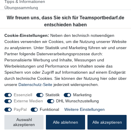
Tipps & Informationen
Übungssammlung
Unternehmen
Jobs
Partnerprogramm
Cookie-Einstellungen:
Neben den technisch notwendigen
Widerrufsrecht
Cookies verwenden wir Cookies, um die Nutzung unserer Website
zu analysieren. Unter Statistik und Marketing führen wir und unser
Bestellung widerrufen
Partner folgende Datenverarbeitungsprozesse durch:
Datenschutzerklärung
Personalisierte Werbung und Inhalte, Messungen und
AGB
Werbeleistungen und Performance von Inhalten sowie das
Impressum
Speichern von oder Zugriff auf Informationen auf einem Endgerät
durch technische Cookies. Sie können der Nutzung hier oder über
Newsletter
unsere
Datenschutz-Seite
jederzeit widersprechen.
Gerne halten wir Sie auf dem Laufenden, hier geht es zur:
Essenziell
Statistik
Marketing
Externe Medien
DHL Wunschzustellung
Newsletter-Anmeldung
PayPal
Funktional
Weitere Einstellungen
Auswahl
Alle ablehnen
Alle akzeptieren
akzeptieren
© Copyright 2026 Trainingsunterlagen24 GmbH. Alle Rechte vorbehalten.