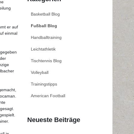
he
eilung
Basketball Blog
Fußball Blog
mmt er auf
uf einmal
Handballtraining
Leichtathletik
abgegeben
der
Tischtennis Blog
nzige
adbacher
Volleyball
Trainingstipps
 gemacht,
American Football
 Kocaman.
nte
 gesagt.
espielt.
Neueste Beiträge
ainer.
ll in