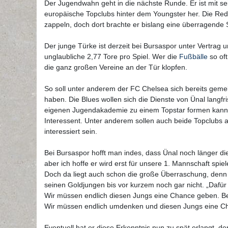
Der Jugendwahn geht in die nächste Runde. Er ist mit sein
europäische Topclubs hinter dem Youngster her. Die Rede
zappeln, doch dort brachte er bislang eine überragende
Der junge Türke ist derzeit bei Bursaspor unter Vertrag 
unglaubliche 2,77 Tore pro Spiel. Wer die
Fußbälle
so oft
die ganz großen Vereine an der Tür klopfen.
So soll unter anderem der FC Chelsea sich bereits geme
haben. Die Blues wollen sich die Dienste von Ünal langfr
eigenen Jugendakademie zu einem Topstar formen kann. D
Interessent. Unter anderem sollen auch beide Topclubs
interessiert sein.
Bei Bursaspor hofft man indes, dass Ünal noch länger d
aber ich hoffe er wird erst für unsere 1. Mannschaft sp
Doch da liegt auch schon die große Überraschung, denn
seinen Goldjungen bis vor kurzem noch gar nicht. „Dafür 
Wir müssen endlich diesen Jungs eine Chance geben. Bei
Wir müssen endlich umdenken und diesen Jungs eine Chan
Eventuell hat er diese Erkenntnis nun zu spät erlangt, d