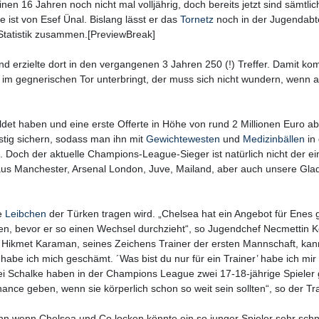
en 16 Jahren noch nicht mal volljährig, doch bereits jetzt sind sämtlic
 ist von Esef Ünal. Bislang lässt er das
Tornetz
noch in der Jugendabt
 Statistik zusammen.[PreviewBreak]
und erzielte dort in den vergangenen 3 Jahren 250 (!) Treffer. Damit ko
 im gegnerischen Tor unterbringt, der muss sich nicht wundern, wenn a
ldet haben und eine erste Offerte in Höhe von rund 2 Millionen Euro 
istig sichern, sodass man ihn mit
Gewichtewesten
und
Medizinbällen
in 
och der aktuelle Champions-League-Sieger ist natürlich nicht der ei
 aus Manchester, Arsenal London, Juve, Mailand, aber auch unsere Gl
ie
Leibchen
der Türken tragen wird. „Chelsea hat ein Angebot für Enes
ielen, bevor er so einen Wechsel durchzieht“, so Jugendchef Necmettin
 Hikmet Karaman, seines Zeichens Trainer der ersten Mannschaft, kan
habe ich mich geschämt. ´Was bist du nur für ein Trainer’ habe ich mir
 Schalke haben in der Champions League zwei 17-18-jährige Spieler g
ce geben, wenn sie körperlich schon so weit sein sollten“, so der Tr
enn wenn Chelsea und Co locken könnte ein so junger Spieler sehr schne