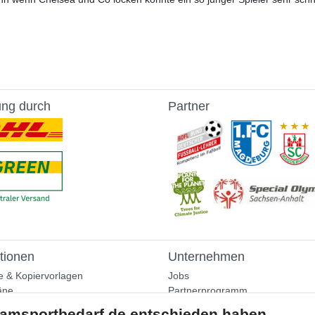
ung durch
Partner
tionen
Unternehmen
e & Kopiervorlagen
Jobs
äne
Partnerprogramm
aining
Widerrufsrecht