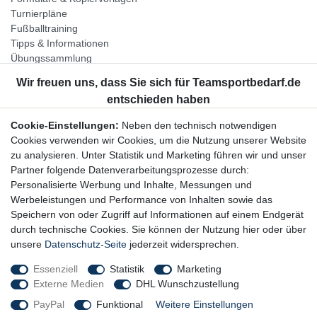
Turnierpläne
Fußballtraining
Tipps & Informationen
Übungssammlung
Unternehmen
Jobs
Partnerprogramm
Cookie-Einstellungen:
Neben den technisch notwendigen
Widerrufsrecht
Cookies verwenden wir Cookies, um die Nutzung unserer Website
zu analysieren. Unter Statistik und Marketing führen wir und unser
Bestellung widerrufen
Partner folgende Datenverarbeitungsprozesse durch:
Datenschutzerklärung
Personalisierte Werbung und Inhalte, Messungen und
AGB
Werbeleistungen und Performance von Inhalten sowie das
Impressum
Speichern von oder Zugriff auf Informationen auf einem Endgerät
durch technische Cookies. Sie können der Nutzung hier oder über
Newsletter
unsere
Datenschutz-Seite
jederzeit widersprechen.
Gerne halten wir Sie auf dem Laufenden, hier geht es zur:
Essenziell
Statistik
Marketing
Externe Medien
DHL Wunschzustellung
Newsletter-Anmeldung
PayPal
Funktional
Weitere Einstellungen