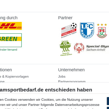
ung durch
Partner
tionen
Unternehmen
e & Kopiervorlagen
Jobs
äne
Partnerprogramm
aining
Widerrufsrecht
nformationen
Bestellung widerrufen
ammlung
en Cookies verwenden wir Cookies, um die Nutzung unserer
Datenschutzerklärung
ühren wir und unser Partner folgende Datenverarbeitungsprozesse
AGB