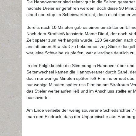
Die Hannoveraner sind relativ gut in die Saison gestart
nächste Dreier eingefahren werden, doch diese 90 Minute
stand non-stop im Scheinwerferlicht, doch nicht immer w
Bereits nach 10 Minuten gab es einen umstrittenen Elfm
Nach dem Strafstoß kassierte Mame Diouf, der nach Ver
Zeit später zum Verhängnis wurde. 120 Sekunden nach d
anstatt einen Strafstoß zu bekommen zog Stieler die gelb
war, eine Schwalbe zu pfeifen, war allerdings deutlich zu 
In der Folge kochte die Stimmung in Hannover über und i
Seitenwechsel kamen die Hannoveraner durch Sané, der e
doch nur wenige Minuten später ließ Firmino erneut das
nur wenige Minuten später riss Firmino am Strafraum Ver
das Stieler weiterlaufen ließ und im Anschluss stellte er 
beschwerte.
Am Ende verteilte der wenig souveräne Schiedsrichter 7 
man den Eindruck, dass der Unparteiische aus Hamburg 