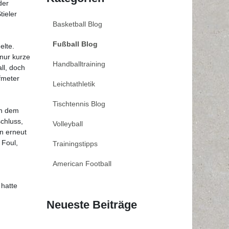
der
tieler
Basketball Blog
Fußball Blog
elte.
nur kurze
Handballtraining
ll, doch
fmeter
Leichtathletik
Tischtennis Blog
ch dem
chluss,
Volleyball
n erneut
 Foul,
Trainingstipps
American Football
 hatte
Neueste Beiträge