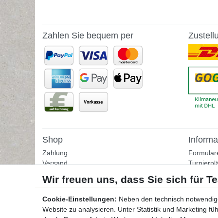
Zahlen Sie bequem per
Zustell
Shop
Informa
Zahlung
Formular
Versand
Turnierpl
Rückgabe
Fußballtr
Helpcenter
Tipps & I
Download-Kataloge
Übungss
Cookie-Einstellungen:
Neben den technisch notwendig
Bestellformular
Website zu analysieren. Unter Statistik und Marketing f
Kontakt