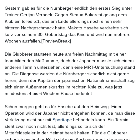
Gestern gab es für die Nürnberger endlich den erstes Sieg unter
Trainer Gertjan Verbeek. Gegen Steaua Bukarest gelang dem
Klub ein tolles 5:1, das am Ende allerdings noch einen sehr
bitteren Nachgeschmack hatte. Makoto Hasebe verdrehte sich
kurz vor seinem 30. Geburtstag das Knie und wird nun mehrere
Wochen ausfallen.[PreviewBreak]
Die Glubberer starteten heute am freien Nachmittag mit einer
teambildenden Maßnahme, doch der Japaner musste sich einem
anderen Termin unterziehen, denn eine MRT-Untersuchung stand
an. Die Diagnose werden die Nürnberger sicherlich nicht gerne
hören, denn der Kapitän der japanischen Nationalmannschaft zog
sich einen Außenmeniskusriss im rechten Knie zu, was jetzt
mindestens 4 bis 6 Wochen Pause bedeutet.
Schon morgen geht es für Hasebe auf den Heimweg. Einer
Operation wird der Japaner nicht entgehen können, da man diese
Verletzung nicht nur mit
Sporttape
behandeln kann. Ein Termin
steht zwar noch nicht fest, allerdings sollte sich der
Mittelfeldspieler in der Heimat bereit halten. Für die Glubberer
sicherlich ein herber Rückschlag im Abstiegskampf, denn wie in