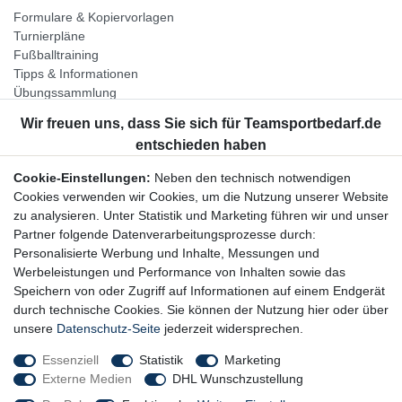
Formulare & Kopiervorlagen
Turnierpläne
Fußballtraining
Tipps & Informationen
Übungssammlung
Unternehmen
Jobs
Partnerprogramm
Cookie-Einstellungen:
Neben den technisch notwendigen
Widerrufsrecht
Cookies verwenden wir Cookies, um die Nutzung unserer Website
zu analysieren. Unter Statistik und Marketing führen wir und unser
Bestellung widerrufen
Partner folgende Datenverarbeitungsprozesse durch:
Datenschutzerklärung
Personalisierte Werbung und Inhalte, Messungen und
AGB
Werbeleistungen und Performance von Inhalten sowie das
Impressum
Speichern von oder Zugriff auf Informationen auf einem Endgerät
durch technische Cookies. Sie können der Nutzung hier oder über
Newsletter
unsere
Datenschutz-Seite
jederzeit widersprechen.
Gerne halten wir Sie auf dem Laufenden, hier geht es zur:
Essenziell
Statistik
Marketing
Externe Medien
DHL Wunschzustellung
Newsletter-Anmeldung