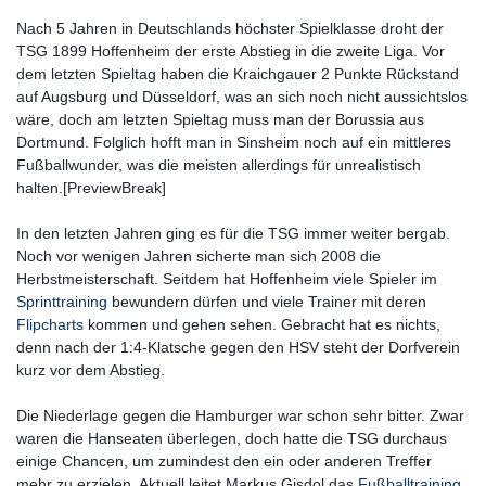
Nach 5 Jahren in Deutschlands höchster Spielklasse droht der
TSG 1899 Hoffenheim der erste Abstieg in die zweite Liga. Vor
dem letzten Spieltag haben die Kraichgauer 2 Punkte Rückstand
auf Augsburg und Düsseldorf, was an sich noch nicht aussichtslos
wäre, doch am letzten Spieltag muss man der Borussia aus
Dortmund. Folglich hofft man in Sinsheim noch auf ein mittleres
Fußballwunder, was die meisten allerdings für unrealistisch
halten.[PreviewBreak]
In den letzten Jahren ging es für die TSG immer weiter bergab.
Noch vor wenigen Jahren sicherte man sich 2008 die
Herbstmeisterschaft. Seitdem hat Hoffenheim viele Spieler im
Sprinttraining
bewundern dürfen und viele Trainer mit deren
Flipcharts
kommen und gehen sehen. Gebracht hat es nichts,
denn nach der 1:4-Klatsche gegen den HSV steht der Dorfverein
kurz vor dem Abstieg.
Die Niederlage gegen die Hamburger war schon sehr bitter. Zwar
waren die Hanseaten überlegen, doch hatte die TSG durchaus
einige Chancen, um zumindest den ein oder anderen Treffer
mehr zu erzielen. Aktuell leitet Markus Gisdol das
Fußballtraining