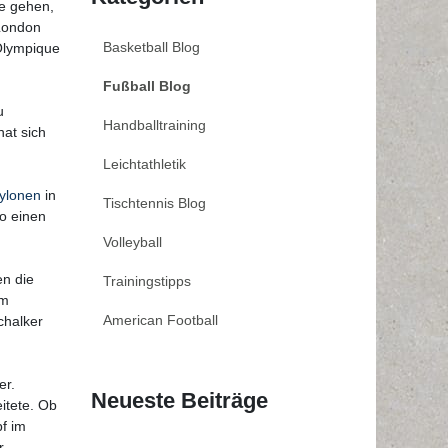
ne gehen,
 London
Basketball Blog
Olympique
Fußball Blog
u
Handballtraining
at sich
Leichtathletik
ylonen
in
Tischtennis Blog
o einen
Volleyball
en die
Trainingstipps
um
American Football
chalker
er.
Neueste Beiträge
itete. Ob
pf im
r