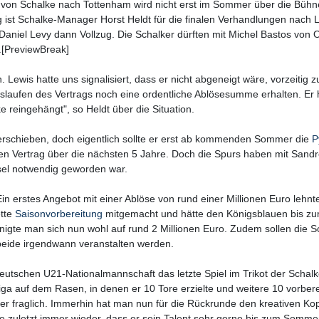
y von Schalke nach Tottenham wird nicht erst im Sommer über die Büh
g ist Schalke-Manager Horst Heldt für die finalen Verhandlungen nach
niel Levy dann Vollzug. Die Schalker dürften mit Michel Bastos von 
[PreviewBreak]
 Lewis hatte uns signalisiert, dass er nicht abgeneigt wäre, vorzeitig z
slaufen des Vertrags noch eine ordentliche Ablösesumme erhalten. Er h
e reingehängt", so Heldt über die Situation.
terschieben, doch eigentlich sollte er erst ab kommenden Sommer die
P
en Vertrag über die nächsten 5 Jahre. Doch die Spurs haben mit Sandr
hsel notwendig geworden war.
Ein erstes Angebot mit einer Ablöse von rund einer Millionen Euro lehnt
ette
Saisonvorbereitung
mitgemacht und hätte den Königsblauen bis z
inigte man sich nun wohl auf rund 2 Millionen Euro. Zudem sollen die S
beide irgendwann veranstalten werden.
eutschen U21-Nationalmannschaft das letzte Spiel im Trikot der Schalk
iga auf dem Rasen, in denen er 10 Tore erzielte und weitere 10 vorbere
eiter fraglich. Immerhin hat man nun für die Rückrunde den kreativen Ko
e zuletzt immer wieder, dass er sein Talent sehr gerne bis zum Somme