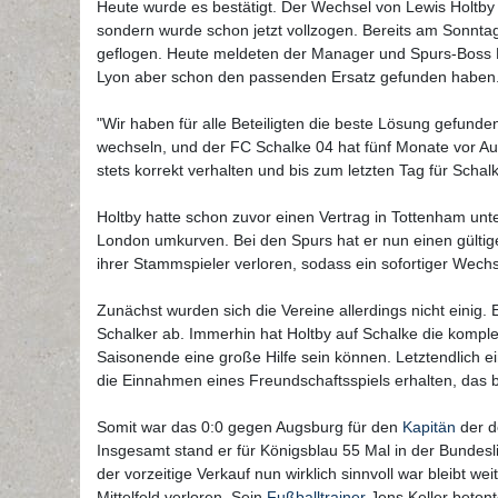
Heute wurde es bestätigt. Der Wechsel von Lewis Holtb
sondern wurde schon jetzt vollzogen. Bereits am Sonnta
geflogen. Heute meldeten der Manager und Spurs-Boss Da
Lyon aber schon den passenden Ersatz gefunden haben.
"Wir haben für alle Beteiligten die beste Lösung gefunden.
wechseln, und der FC Schalke 04 hat fünf Monate vor Au
stets korrekt verhalten und bis zum letzten Tag für Schalk
Holtby hatte schon zuvor einen Vertrag in Tottenham un
London umkurven. Bei den Spurs hat er nun einen gültig
ihrer Stammspieler verloren, sodass ein sofortiger Wec
Zunächst wurden sich die Vereine allerdings nicht einig. 
Schalker ab. Immerhin hat Holtby auf Schalke die kompl
Saisonende eine große Hilfe sein können. Letztendlich e
die Einnahmen eines Freundschaftsspiels erhalten, das 
Somit war das 0:0 gegen Augsburg für den
Kapitän
der d
Insgesamt stand er für Königsblau 55 Mal in der Bundesl
der vorzeitige Verkauf nun wirklich sinnvoll war bleibt w
Mittelfeld verloren. Sein
Fußballtrainer
Jens Keller betont