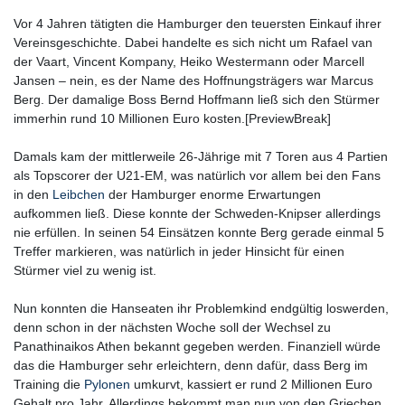
Vor 4 Jahren tätigten die Hamburger den teuersten Einkauf ihrer
Vereinsgeschichte. Dabei handelte es sich nicht um Rafael van
der Vaart, Vincent Kompany, Heiko Westermann oder Marcell
Jansen – nein, es der Name des Hoffnungsträgers war Marcus
Berg. Der damalige Boss Bernd Hoffmann ließ sich den Stürmer
immerhin rund 10 Millionen Euro kosten.[PreviewBreak]
Damals kam der mittlerweile 26-Jährige mit 7 Toren aus 4 Partien
als Topscorer der U21-EM, was natürlich vor allem bei den Fans
in den
Leibchen
der Hamburger enorme Erwartungen
aufkommen ließ. Diese konnte der Schweden-Knipser allerdings
nie erfüllen. In seinen 54 Einsätzen konnte Berg gerade einmal 5
Treffer markieren, was natürlich in jeder Hinsicht für einen
Stürmer viel zu wenig ist.
Nun konnten die Hanseaten ihr Problemkind endgültig loswerden,
denn schon in der nächsten Woche soll der Wechsel zu
Panathinaikos Athen bekannt gegeben werden. Finanziell würde
das die Hamburger sehr erleichtern, denn dafür, dass Berg im
Training die
Pylonen
umkurvt, kassiert er rund 2 Millionen Euro
Gehalt pro Jahr. Allerdings bekommt man nun von den Griechen