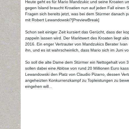
Heute geht es für Mario Mandzukic und seine Kroaten u
gegen Island braucht Kroatien nun auf jeden Fall einen S
Fragen sich bereits jetzt, was bei dem Stürmer danach p
mit Robert Lewandowski?[PreviewBreak]
Schon seit einiger Zeit kursiert das Gerücht, dass der ko
zappeln lassen wird. Der Marktwert des Kroaten liegt akt
2016. Ein enger Vertrauter von Mandzukics Berater Ivan C
ihn, und es ist wahrscheinlich, dass Mario sich im Juni vo
So soll die alte Dame dem Stürmer ein Nettogehalt von 3,
sollen dabei eine Ablöse von rund 20 Millionen Euro kass
Lewandowski den Platz von Claudio Pizarro, dessen Vertr
angeheizten Konkurrenzkampf zu Topleistungen zu bewege
eingehen will...