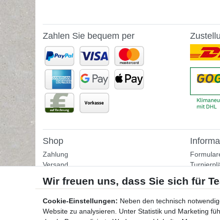
Zahlen Sie bequem per
Zustell
Shop
Informa
Zahlung
Formular
Versand
Turnierpl
Rückgabe
Fußballtr
Helpcenter
Tipps & I
Download-Kataloge
Übungss
Cookie-Einstellungen:
Neben den technisch notwendig
Bestellformular
Website zu analysieren. Unter Statistik und Marketing f
Kontakt