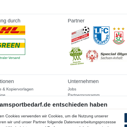
ung durch
Partner
tionen
Unternehmen
e & Kopiervorlagen
Jobs
äne
Partnerprogramm
aining
Widerrufsrecht
nformationen
Bestellung widerrufen
ammlung
en Cookies verwenden wir Cookies, um die Nutzung unserer
Datenschutzerklärung
ühren wir und unser Partner folgende Datenverarbeitungsprozesse
AGB