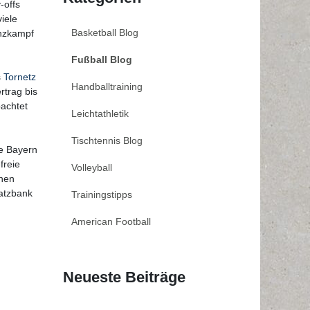
-offs
iele
Basketball Blog
enzkampf
Fußball Blog
s
Tornetz
Handballtraining
rtrag bis
bachtet
Leichtathletik
Tischtennis Blog
ie Bayern
freie
Volleyball
inen
satzbank
Trainingstipps
American Football
Neueste Beiträge