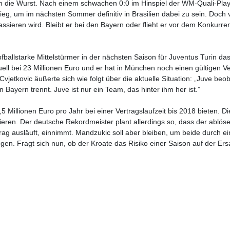
m die Wurst. Nach einem schwachen 0:0 im Hinspiel der WM-Quali-Play
ieg, um im nächsten Sommer definitiv in Brasilien dabei zu sein. Doch v
assieren wird. Bleibt er bei den Bayern oder flieht er vor dem Konkurr
pfballstarke Mittelstürmer in der nächsten Saison für Juventus Turin da
uell bei 23 Millionen Euro und er hat in München noch einen gültigen Ve
vjetkovic äußerte sich wie folgt über die aktuelle Situation: „Juve beo
n Bayern trennt. Juve ist nur ein Team, das hinter ihm her ist.”
5 Millionen Euro pro Jahr bei einer Vertragslaufzeit bis 2018 bieten. D
ieren. Der deutsche Rekordmeister plant allerdings so, dass der ablöse
ag ausläuft, einnimmt. Mandzukic soll aber bleiben, um beide durch e
n. Fragt sich nun, ob der Kroate das Risiko einer Saison auf der Er