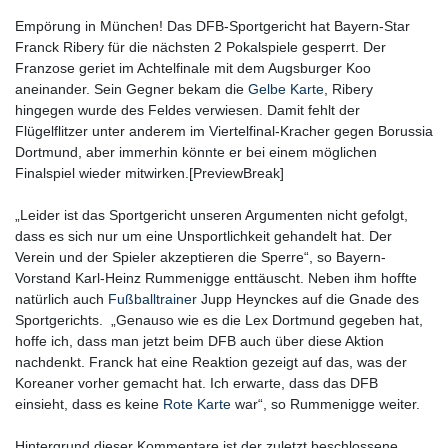
Empörung in München! Das DFB-Sportgericht hat Bayern-Star
Franck Ribery für die nächsten 2 Pokalspiele gesperrt. Der
Franzose geriet im Achtelfinale mit dem Augsburger Koo
aneinander. Sein Gegner bekam die
Gelbe Karte
, Ribery
hingegen wurde des Feldes verwiesen. Damit fehlt der
Flügelflitzer unter anderem im Viertelfinal-Kracher gegen Borussia
Dortmund, aber immerhin könnte er bei einem möglichen
Finalspiel wieder mitwirken.[PreviewBreak]
„Leider ist das Sportgericht unseren Argumenten nicht gefolgt,
dass es sich nur um eine Unsportlichkeit gehandelt hat. Der
Verein und der Spieler akzeptieren die Sperre“, so Bayern-
Vorstand Karl-Heinz Rummenigge enttäuscht. Neben ihm hoffte
natürlich auch
Fußballtrainer
Jupp Heynckes auf die Gnade des
Sportgerichts. „Genauso wie es die Lex Dortmund gegeben hat,
hoffe ich, dass man jetzt beim DFB auch über diese Aktion
nachdenkt. Franck hat eine Reaktion gezeigt auf das, was der
Koreaner vorher gemacht hat. Ich erwarte, dass das DFB
einsieht, dass es keine
Rote Karte
war“, so Rummenigge weiter.
Hintergrund dieser Kommentare ist der zuletzt beschlossene