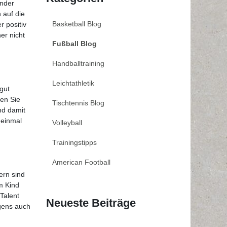
inder
 auf die
Basketball Blog
r positiv
er nicht
Fußball Blog
Handballtraining
Leichtathletik
gut
en Sie
Tischtennis Blog
nd damit
 einmal
Volleyball
Trainingstipps
American Football
ern sind
m Kind
Talent
Neueste Beiträge
igens auch