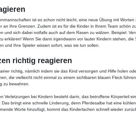
agieren
enmannschaften ist es schon nicht leicht, eine neue Übung mit Worten 
ler an Ihre Grenzen. Zudem ist es für die Kinder in Ihrem Team schön z
n und sich dabei notfalls auch auf dem Rasen zu wälzen. Beispiel: Ve
u erklären! Wenn Sie dann irgendwann vor lauter Kindern stehen, die S
nd Ihre Spieler wissen sofort, was sie tun sollen.
en richtig reagieren
ainer richtig, nämlich indem sie das Kind versorgen und Hilfe holen od
n, die vielleicht nicht einmal zu einem sichtbaren blauen Fleck führe
ung zu bewahren.
en Verletzungen bei Kindern besteht darin, das betroffene Körperteil ei
 Das bringt eine schnelle Linderung, denn Pferdesalbe hat eine kühle
mende Worte hinzufügt, kommt das Kinderlachen schnell wieder zurüc