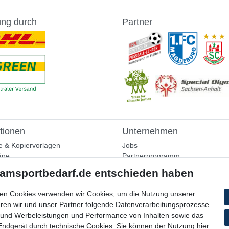
ung durch
Partner
tionen
Unternehmen
e & Kopiervorlagen
Jobs
äne
Partnerprogramm
aining
Widerrufsrecht
nformationen
Bestellung widerrufen
ammlung
en Cookies verwenden wir Cookies, um die Nutzung unserer
Datenschutzerklärung
ühren wir und unser Partner folgende Datenverarbeitungsprozesse
AGB
 und Werbeleistungen und Performance von Inhalten sowie das
Impressum
 Endgerät durch technische Cookies. Sie können der Nutzung hier