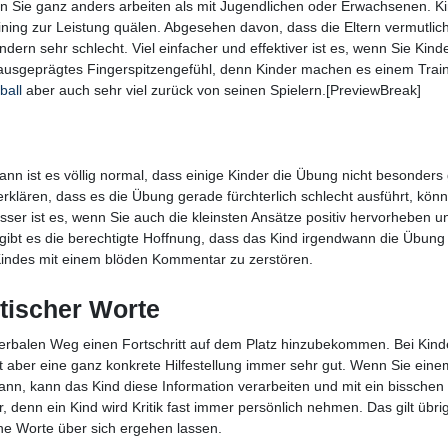
n Sie ganz anders arbeiten als mit Jugendlichen oder Erwachsenen. K
ining zur Leistung quälen. Abgesehen davon, dass die Eltern vermutlich
ndern sehr schlecht. Viel einfacher und effektiver ist es, wenn Sie Kinde
 ausgeprägtes Fingerspitzengefühl, denn Kinder machen es einem Train
ball
aber auch sehr viel zurück von seinen Spielern.[PreviewBreak]
nn ist es völlig normal, dass einige Kinder die Übung nicht besonders 
ären, dass es die Übung gerade fürchterlich schlecht ausführt, könn
esser ist es, wenn Sie auch die kleinsten Ansätze positiv hervorheben u
ibt es die berechtigte Hoffnung, dass das Kind irgendwann die Übung
s Kindes mit einem blöden Kommentar zu zerstören.
itischer Worte
erbalen Weg einen Fortschritt auf dem Platz hinzubekommen. Bei Kind
ert aber eine ganz konkrete Hilfestellung immer sehr gut. Wenn Sie eine
n, kann das Kind diese Information verarbeiten und mit ein bisschen 
r, denn ein Kind wird Kritik fast immer persönlich nehmen. Das gilt übr
sche Worte über sich ergehen lassen.