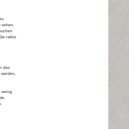
zu
u sehen,
rsuchen
ie ratlos
er das
n werden,
n wenig
nde
k.