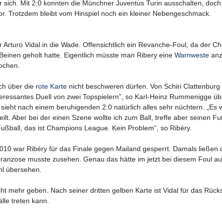
ter sich. Mit 2:0 konnten die Münchner Juventus Turin ausschalten, doch
or. Trotzdem bleibt vom Hinspiel noch ein kleiner Nebengeschmack.
 Arturo Vidal in die Wade. Offensichtlich ein Revanche-Foul, da der Ch
einen geholt hatte. Eigentlich müsste man Ribery eine
Warnweste
anz
nochen.
uch über die
rote Karte
nicht beschweren dürfen. Von Schiri Clattenburg
interessantes Duell von zwei Topspielern”, so Karl-Heinz Rummenigge ü
e sieht nach einem beruhigenden 2:0 natürlich alles sehr nüchtern. „Es 
lt. Aber bei der einen Szene wollte ich zum Ball, treffe aber seinen Fu
t Fußball, das ist Champions League. Kein Problem“, so Ribéry.
2010 war Ribéry für das Finale gegen Mailand gesperrt. Damals ließen 
ranzose musste zusehen. Genau das hätte im jetzt bei diesem Foul a
hl übersehen.
t mehr geben. Nach seiner dritten gelben Karte ist Vidal für das Rücks
lle treten kann.