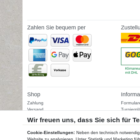
Zahlen Sie bequem per
Zustell
Shop
Informa
Zahlung
Formular
Versand
Turnierpl
Rückgabe
Fußballtr
Helpcenter
Tipps & I
Download-Kataloge
Übungss
Cookie-Einstellungen:
Neben den technisch notwendig
Bestellformular
Website zu analysieren. Unter Statistik und Marketing f