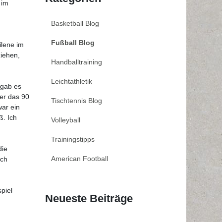
 im
Basketball Blog
Fußball Blog
ilene im
iehen,
Handballtraining
Leichtathletik
 gab es
ber das 90
Tischtennis Blog
war ein
ß. Ich
Volleyball
Trainingstipps
die
American Football
uch
piel
Neueste Beiträge