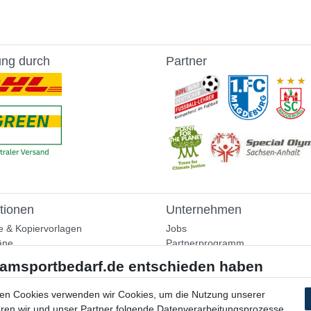
ung durch
Partner
tionen
Unternehmen
e & Kopiervorlagen
Jobs
äne
Partnerprogramm
aining
Widerrufsrecht
nformationen
Bestellung widerrufen
ammlung
en Cookies verwenden wir Cookies, um die Nutzung unserer
Datenschutzerklärung
ühren wir und unser Partner folgende Datenverarbeitungsprozesse