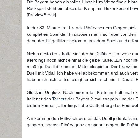
Die Bayern haben ein tolles Hinspiel im Viertelfinale hin
Rückspiel steht ein absoluter Kampf im Hexenkessel bev
[PreviewBreak]
In der 83. Minute trat Franck Ribéry seinem Gegenspieler
kompletten Spiel den Franzosen mehrfach übel von den B
denn der Flügelflitzer bekommt in jedem Spiel auf die K
Nichts desto trotz hätte sich der heißblütige Franzose a
allerdings noch nicht einmal die gelbe Karte. „Ein hoch
minütige Duell der beiden Mittelfeldspieler. Der Franzos
Duell mit Vidal. Ich habe viel abbekommen und auch vertei
habe mich nicht entschuldigt, er sich auch nicht. Das is
Glück im Unglück. Nach einer roten Karte im Halbfinale 
Italiener das
Tornetz
der Bayern 2 mal zappeln und der F
blühen können, allerdings hatte Clattenburg das Foul wo
Am kommenden Mittwoch wird es das Duell jedenfalls nich
gesperrt, sodass Ribéry ganz entspannt gegen die Fußbä