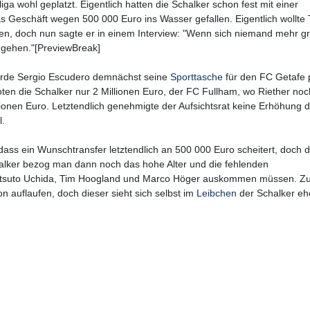
ga wohl geplatzt. Eigentlich hatten die Schalker schon fest mit einer
as Geschäft wegen 500 000 Euro ins Wasser gefallen. Eigentlich wollte 
holen, doch nun sagte er in einem Interview: "Wenn sich niemand mehr g
n gehen."[PreviewBreak]
würde Sergio Escudero demnächst seine
Sporttasche
für den FC Getafe
boten die Schalker nur 2 Millionen Euro, der FC Fullham, wo Riether noc
illionen Euro. Letztendlich genehmigte der Aufsichtsrat keine Erhöhung 
l.
, dass ein Wunschtransfer letztendlich an 500 000 Euro scheitert, doch d
chalker bezog man dann noch das hohe Alter und die fehlenden
t Atsuto Uchida, Tim Hoogland und Marco Höger auskommen müssen. Z
n auflaufen, doch dieser sieht sich selbst im
Leibchen
der Schalker ehe