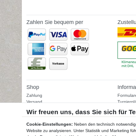
Zahlen Sie bequem per
Zustell
Shop
Informa
Zahlung
Formular
Versand
Turnierpl
Rückgabe
Fußballtr
Helpcenter
Tipps & I
Download-Kataloge
Übungss
Cookie-Einstellungen:
Neben den technisch notwendig
Bestellformular
Website zu analysieren. Unter Statistik und Marketing f
Kontakt