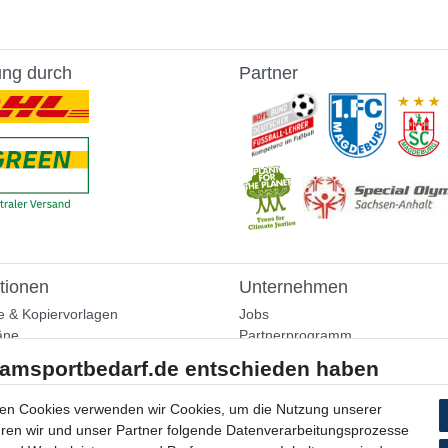
ung durch
Partner
tionen
Unternehmen
e & Kopiervorlagen
Jobs
äne
Partnerprogramm
aining
Widerrufsrecht
nformationen
Bestellung widerrufen
ammlung
en Cookies verwenden wir Cookies, um die Nutzung unserer
Datenschutzerklärung
ühren wir und unser Partner folgende Datenverarbeitungsprozesse
AGB