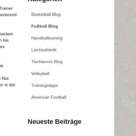
Trainer
Basketball Blog
ravierend
Fußball Blog
 packen
Handballtraining
h bis
des
Leichtathletik
Tischtennis Blog
ie
Volleyball
u Not
r in der
Trainingstipps
American Football
Neueste Beiträge