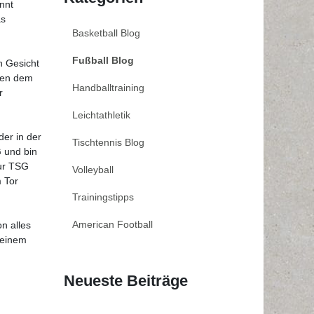
nnt
as
Basketball Blog
Fußball Blog
n Gesicht
eben dem
Handballtraining
r
Leichtathletik
der in der
Tischtennis Blog
G und bin
zur TSG
Volleyball
 Tor
Trainingstipps
American Football
n alles
 einem
Neueste Beiträge