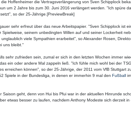
ie Hoffenheimer die Vertragsverlängerung von Sven Schipplock beka
nun um 2 Jahre bis zum 30. Juni 2016 verlängert werden. "Ich spüre d
setzt", so der 25-Jährige.[PreviewBreak]
gauer sehr erfreut über das neue Arbeitspapier. "Sven Schipplock ist ei
ner Spielweise, seinem unbedingten Willen auf und seiner Lockerheit n
 unglaublich viele Sympathien erarbeitet", so Alexander Rosen, Direkto
i uns bleibt."
ls sehr zufrieden sein, zumal er sich in den letzten Wochen immer wie
as ein oder andere Mal zappeln ließ. "Ich fühle mich wohl bei der TS
s erreichen können", so der 25-Jährige, der 2011 vom VfB Stuttgart 
 52 Spiele in der Bundesliga, in denen er immerhin 9 mal den
Fußball
im
r Saison geht, denn von Hui bis Pfui war in der aktuellen Hinrunde scho
 aber etwas besser zu laufen, nachdem Anthony Modeste sich derzeit in