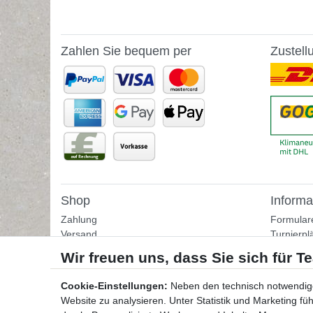
Zahlen Sie bequem per
Zustell
Shop
Informa
Zahlung
Formular
Versand
Turnierpl
Rückgabe
Fußballtr
Helpcenter
Tipps & I
Download-Kataloge
Übungss
Cookie-Einstellungen:
Neben den technisch notwendig
Bestellformular
Website zu analysieren. Unter Statistik und Marketing f
Kontakt