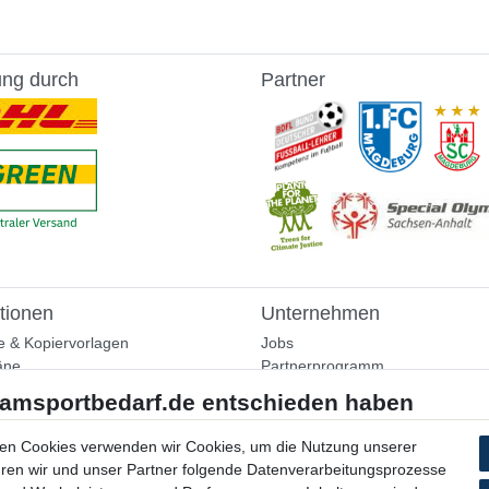
ung durch
Partner
tionen
Unternehmen
e & Kopiervorlagen
Jobs
äne
Partnerprogramm
aining
Widerrufsrecht
nformationen
Bestellung widerrufen
ammlung
en Cookies verwenden wir Cookies, um die Nutzung unserer
Datenschutzerklärung
ühren wir und unser Partner folgende Datenverarbeitungsprozesse
AGB