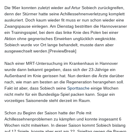
Die 96er konnten zuletzt wieder auf Artur Sobiech zurückgreifen,
denn der Stürmer hatte seine Achillessehnenverletzung komplett
auskuriert. Doch kaum wieder fit muss er nun schon wieder eine
Zwangspause einlegen. Am Dienstag bestritten die Hannoveraner
ein Trainingsspiel, bei dem das linke Knie des Polen bei einer
Aktion ohne gegnerisches Einwirken unglücklich wegknickte.
Sobiech wurde vor Ort lange behandelt, musste dann aber
ausgewechselt werden.[PreviewBreak]
Nach einer MRT-Untersuchung im Krankenhaus in Hannover
wurde dann bekannt gegeben, dass sich der 23-Jährige ein
Außenband im Knie gerissen hat. Nun denken die Ärzte darüber
nach, wie man am besten an die Regeneration herangehen soll.
Fakt ist aber, dass Sobiech seine
Sporttasche
einige Wochen
nicht mehr für ein Bundesliga-Spiel packen kann. Sogar ein
vorzeitiges Saisonende steht derzeit im Raum.
Schon zu Beginn der Saison hatte der Pole mit
Achillessehnenproblemen zu kämpfen und konnte insgesamt 6
Wochen nicht mitwirken. In dieser Saison kommt Sobiech bislang
auf 17 Spiele, konnte aber erst am 22. Spieltag gegen die Bayern