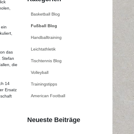
ick
holen,
Basketball Blog
Fußball Blog
 ein
uliert,
Handballtraining
Leichtathletik
son das
. Stefan
Tischtennis Blog
allen, die
Volleyball
ch 14
Trainingstipps
er Ersatz
American Football
schaft
Neueste Beiträge