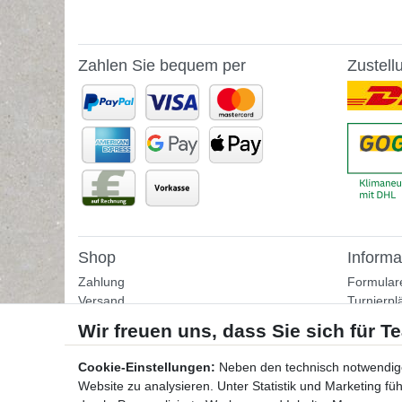
Zahlen Sie bequem per
Zustell
Shop
Informa
Zahlung
Formular
Versand
Turnierpl
Rückgabe
Fußballtr
Helpcenter
Tipps & I
Download-Kataloge
Übungss
Cookie-Einstellungen:
Neben den technisch notwendig
Bestellformular
Website zu analysieren. Unter Statistik und Marketing f
Kontakt