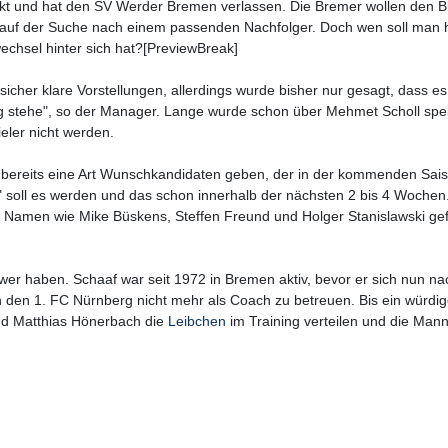
t und hat den SV Werder Bremen verlassen. Die Bremer wollen den Bl
its auf der Suche nach einem passenden Nachfolger. Doch wen soll man 
chsel hinter sich hat?[PreviewBreak]
icher klare Vorstellungen, allerdings wurde bisher nur gesagt, dass es
g stehe", so der Manager. Lange wurde schon über Mehmet Scholl spek
eler nicht werden.
es bereits eine Art Wunschkandidaten geben, der in der kommenden Sai
r" soll es werden und das schon innerhalb der nächsten 2 bis 4 Wochen
its Namen wie Mike Büskens, Steffen Freund und Holger Stanislawski gef
wer haben. Schaaf war seit 1972 in Bremen aktiv, bevor er sich nun na
en den 1. FC Nürnberg nicht mehr als Coach zu betreuen. Bis ein würdig
nd Matthias Hönerbach die
Leibchen
im Training verteilen und die Mann