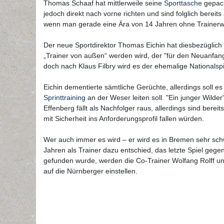
Thomas Schaaf hat mittlerweile seine
Sporttasche
gepack
jedoch direkt nach vorne richten und sind folglich bere
wenn man gerade eine Ära von 14 Jahren ohne Trainerwe
Der neue Sportdirektor Thomas Eichin hat diesbezüglich s
„Trainer von außen“ werden wird, der "für den Neuanfan
doch nach Klaus Filbry wird es der ehemalige Nationalspi
Eichin dementierte sämtliche Gerüchte, allerdings soll 
Sprinttraining
an der Weser leiten soll. "Ein junger Wilde
Effenberg fällt als Nachfolger raus, allerdings sind bere
mit Sicherheit ins Anforderungsprofil fallen würden.
Wer auch immer es wird – er wird es in Bremen sehr sch
Jahren als Trainer dazu entschied, das letzte Spiel geg
gefunden wurde, werden die Co-Trainer Wolfang Rolff u
auf die Nürnberger einstellen.