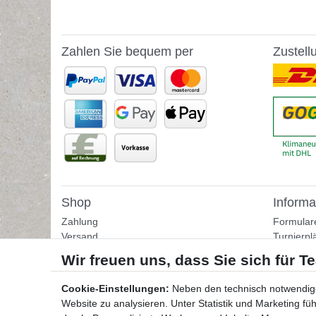
Zahlen Sie bequem per
Zustell
Shop
Informa
Zahlung
Formular
Versand
Turnierpl
Rückgabe
Fußballtr
Helpcenter
Tipps & I
Download-Kataloge
Übungss
Cookie-Einstellungen:
Neben den technisch notwendig
Bestellformular
Website zu analysieren. Unter Statistik und Marketing f
Kontakt