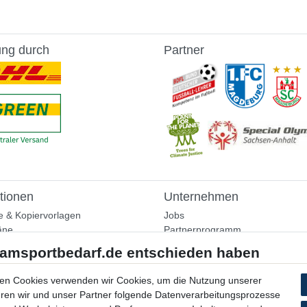
ung durch
Partner
tionen
Unternehmen
e & Kopiervorlagen
Jobs
äne
Partnerprogramm
aining
Widerrufsrecht
nformationen
Bestellung widerrufen
ammlung
en Cookies verwenden wir Cookies, um die Nutzung unserer
Datenschutzerklärung
ühren wir und unser Partner folgende Datenverarbeitungsprozesse
AGB