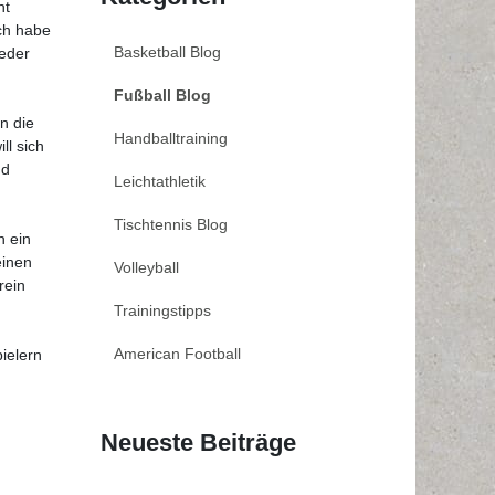
nt
ch habe
Basketball Blog
ieder
Fußball Blog
n die
Handballtraining
ll sich
nd
Leichtathletik
Tischtennis Blog
h ein
einen
Volleyball
rein
Trainingstipps
American Football
ielern
Neueste Beiträge