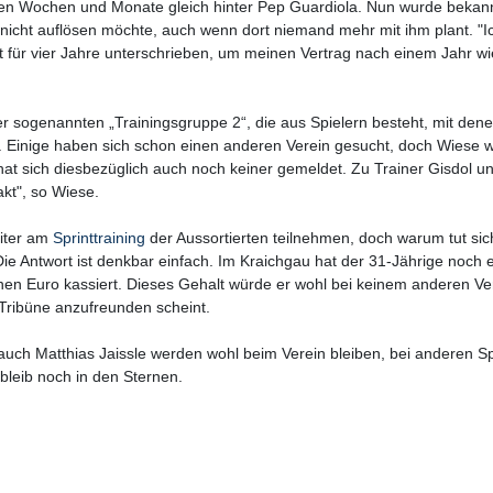
ten Wochen und Monate gleich hinter Pep Guardiola. Nun wurde bekan
nicht auflösen möchte, auch wenn dort niemand mehr mit ihm plant. "I
ht für vier Jahre unterschrieben, um meinen Vertrag nach einem Jahr w
der sogenannten „Trainingsgruppe 2“, die aus Spielern besteht, mit dene
. Einige haben sich schon einen anderen Verein gesucht, doch Wiese wi
 hat sich diesbezüglich auch noch keiner gemeldet. Zu Trainer Gisdol u
kt", so Wiese.
iter am
Sprinttraining
der Aussortierten teilnehmen, doch warum tut sic
Die Antwort ist denkbar einfach. Im Kraichgau hat der 31-Jährige noch 
ionen Euro kassiert. Dieses Gehalt würde er wohl bei keinem anderen Ve
Tribüne anzufreunden scheint.
 auch Matthias Jaissle werden wohl beim Verein bleiben, bei anderen Sp
bleib noch in den Sternen.