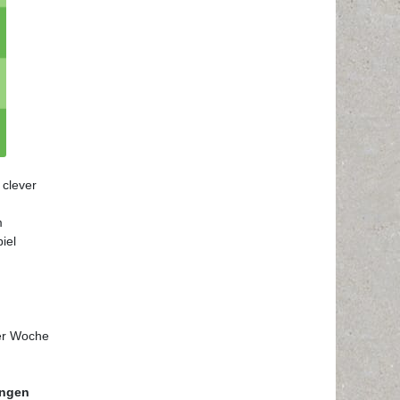
 clever
m
iel
der Woche
ungen