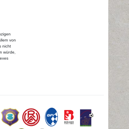
nzigen
allem von
 nicht
en würde,
lexes