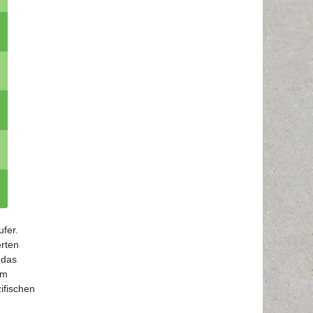
fer.
erten
 das
im
ifischen