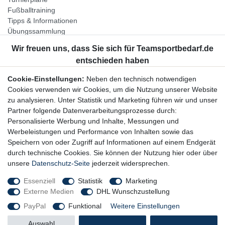
Fußballtraining
Tipps & Informationen
Übungssammlung
Unternehmen
Jobs
Partnerprogramm
Cookie-Einstellungen:
Neben den technisch notwendigen
Widerrufsrecht
Cookies verwenden wir Cookies, um die Nutzung unserer Website
zu analysieren. Unter Statistik und Marketing führen wir und unser
Bestellung widerrufen
Partner folgende Datenverarbeitungsprozesse durch:
Datenschutzerklärung
Personalisierte Werbung und Inhalte, Messungen und
AGB
Werbeleistungen und Performance von Inhalten sowie das
Impressum
Speichern von oder Zugriff auf Informationen auf einem Endgerät
durch technische Cookies. Sie können der Nutzung hier oder über
Newsletter
unsere
Datenschutz-Seite
jederzeit widersprechen.
Gerne halten wir Sie auf dem Laufenden, hier geht es zur:
Essenziell
Statistik
Marketing
Externe Medien
DHL Wunschzustellung
Newsletter-Anmeldung
PayPal
Funktional
Weitere Einstellungen
Auswahl