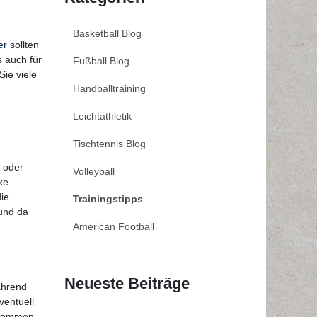
Basketball Blog
er
sollten
s auch für
Fußball Blog
Sie viele
Handballtraining
Leichtathletik
Tischtennis Blog
n oder
Volleyball
ke
ie
Trainingstipps
 und da
American Football
Neueste Beiträge
ährend
ventuell
bekommen