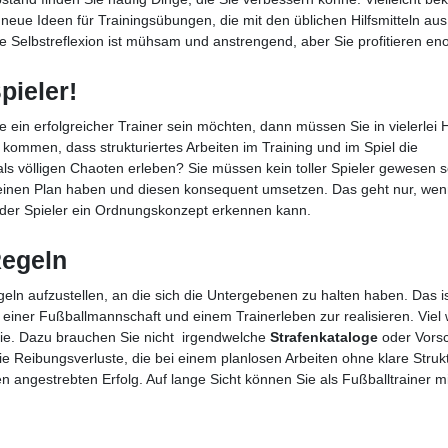
eue Ideen für Trainingsübungen, die mit den üblichen Hilfsmitteln au
 Selbstreflexion ist mühsam und anstrengend, aber Sie profitieren en
pieler!
e ein erfolgreicher Trainer sein möchten, dann müssen Sie in vielerlei H
kommen, dass strukturiertes Arbeiten im Training und im Spiel die
 als völligen Chaoten erleben? Sie müssen kein toller Spieler gewesen 
 einen Plan haben und diesen konsequent umsetzen. Das geht nur, wen
 jeder Spieler ein Ordnungskonzept erkennen kann.
Regeln
eln aufzustellen, an die sich die Untergebenen zu halten haben. Das i
einer Fußballmannschaft und einem Trainerleben zur realisieren. Viel 
inie. Dazu brauchen Sie nicht irgendwelche
Strafenkataloge
oder Vorsc
e Reibungsverluste, die bei einem planlosen Arbeiten ohne klare Struk
n angestrebten Erfolg. Auf lange Sicht können Sie als Fußballtrainer mi