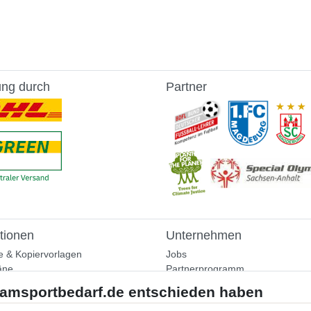
ung durch
Partner
tionen
Unternehmen
e & Kopiervorlagen
Jobs
äne
Partnerprogramm
aining
Widerrufsrecht
nformationen
Bestellung widerrufen