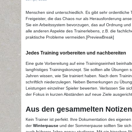
Menschen sind unterschiedlich. Es gibt sehr ordentliche 
Freigeister, die das Chaos nur als Herausforderung ans
Sie ein Arbeitssystem bevorzugen, das auf Ordnung und St
alle anderen Aspekte des Trainerlebens, z.B. die fachlich
praktische Probleme vermeiden.[PreviewBreak]
Jedes Training vorbereiten und nachbereiten
Eine gute Vorbereitung auf eine Trainingseinheit beinha
langfristiges Trainingskonzept. Sie sollten alle Übungen
Jahren wissen, wie Sie trainiert haben. Nach dem Traini
schriftlich niederzulegen. Neben Bemerkungen zu Übun
Leistungen einzelner Spieler bewerten. Verlassen Sie sic
der Fokus in kurzen Abständen auf neue Ziele ausgericht
Aus den gesammelten Notizen
Kein Trainer ist perfekt. Ihre Dokumentation des eigene
der
Winterpause
und der Sommerpause sollten Sie sich 
auch früherer Jahre genau studieren. Mit ein bisschen A