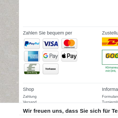
Zahlen Sie bequem per
Zustell
Shop
Informa
Zahlung
Formular
Versand
Turnierpl
Rückgabe
Fußballtr
Helpcenter
Tipps & I