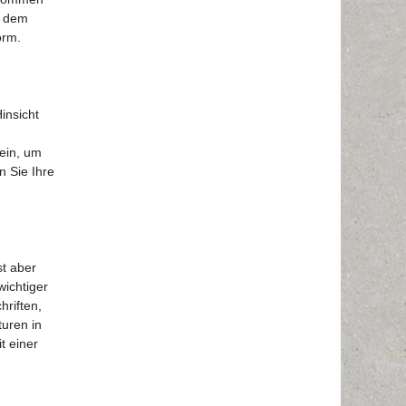
s dem
orm.
insicht
sein, um
n Sie Ihre
st aber
wichtiger
hriften,
turen in
t einer