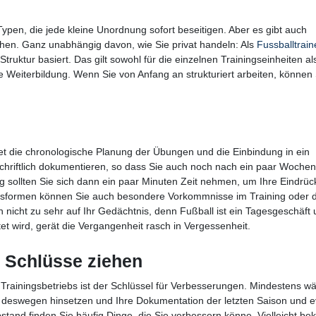
Typen, die jede kleine Unordnung sofort beseitigen. Aber es gibt auch
ehen. Ganz unabhängig davon, wie Sie privat handeln: Als
Fussballtrain
ruktur basiert. Das gilt sowohl für die einzelnen Trainingseinheiten al
e Weiterbildung. Wenn Sie von Anfang an strukturiert arbeiten, können 
ltet die chronologische Planung der Übungen und die Einbindung in ein
 schriftlich dokumentieren, so dass Sie auch noch nach ein paar Woche
ng sollten Sie sich dann ein paar Minuten Zeit nehmen, um Ihre Eindrüc
gsformen können Sie auch besondere Vorkommnisse im Training oder d
h nicht zu sehr auf Ihr Gedächtnis, denn Fußball ist ein Tagesgeschäft
et wird, gerät die Vergangenheit rasch in Vergessenheit.
 Schlüsse ziehen
n Trainingsbetriebs ist der Schlüssel für Verbesserungen. Mindestens w
deswegen hinsetzen und Ihre Dokumentation der letzten Saison und e
bstand finden Sie häufig Dinge, die Sie verbessern könne. Vielleicht 