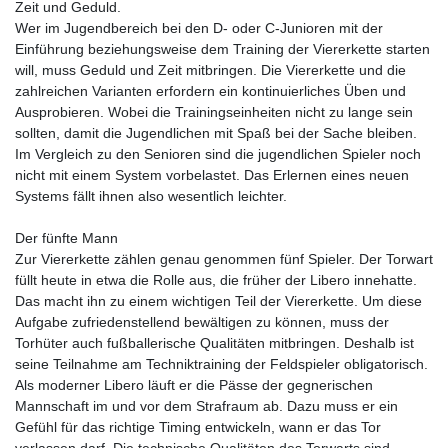
Zeit und Geduld.
Wer im Jugendbereich bei den D- oder C-Junioren mit der
Einführung beziehungsweise dem Training der Viererkette starten
will, muss Geduld und Zeit mitbringen. Die Viererkette und die
zahlreichen Varianten erfordern ein kontinuierliches Üben und
Ausprobieren. Wobei die Trainingseinheiten nicht zu lange sein
sollten, damit die Jugendlichen mit Spaß bei der Sache bleiben.
Im Vergleich zu den Senioren sind die jugendlichen Spieler noch
nicht mit einem System vorbelastet. Das Erlernen eines neuen
Systems fällt ihnen also wesentlich leichter.
Der fünfte Mann
Zur Viererkette zählen genau genommen fünf Spieler. Der Torwart
füllt heute in etwa die Rolle aus, die früher der Libero innehatte.
Das macht ihn zu einem wichtigen Teil der Viererkette. Um diese
Aufgabe zufriedenstellend bewältigen zu können, muss der
Torhüter auch fußballerische Qualitäten mitbringen. Deshalb ist
seine Teilnahme am Techniktraining der Feldspieler obligatorisch.
Als moderner Libero läuft er die Pässe der gegnerischen
Mannschaft im und vor dem Strafraum ab. Dazu muss er ein
Gefühl für das richtige Timing entwickeln, wann er das Tor
verlassen darf. Die technische Qualitäten des Torwarts sind