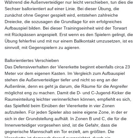
Während die Außenverteidiger nur leicht verschieben, tun dies die
Sechser ballorientiert auf einer Linie. Bei dieser Übung, die
zunächst ohne Gegner gespielt wird, entstehen zahlreiche
Dreiecke, die sozusagen die Grundlage für ein erfolgreiches
Aufbauspiel bilden. Bei dieser Trainingseinheit wird der Torwart
mit Rückpässen angespielt. Erst wenn es den Spielern gelingt, die
Übung fehlerfrei und mit nur einem Ballkontakt umzusetzen, ist es
sinnvoll, mit Gegenspielern zu agieren.
Ballorientiertes Verschieben
Das Defensivverhalten der Viererkette beginnt ebenfalls circa 23
Meter vor dem eigenen Kasten. Im Vergleich zum Aufbauspiel
stehen die Außenverteidiger tiefer und nicht so eng an der
Außenlinie, denn es geht ja darum, die Räume für die Angreifer
möglichst eng zu machen. Damit die D- und C-Jugend-Kicker die
Raumeinteilung leichter verinnerlichen können, empfiehlt es sich,
das Spielfeld beim Einüben der Viererkette in vier Zonen
aufzuteilen. Für jeden Spieler also seine eigene Zone, in der er
sich in der Grundstellung aufhält. In Zonen B und C, die für die
Innenverteidiger vorgesehen sind, ist die Gefahr, dass die
gegnerische Mannschaft ein Tor erzielt, am größten. Die
Viererkette ist demnach darauf ausgerichtet, durch ein