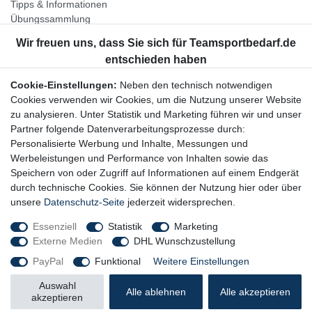
Tipps & Informationen
Übungssammlung
Unternehmen
Jobs
Partnerprogramm
Cookie-Einstellungen:
Neben den technisch notwendigen
Widerrufsrecht
Cookies verwenden wir Cookies, um die Nutzung unserer Website
zu analysieren. Unter Statistik und Marketing führen wir und unser
Bestellung widerrufen
Partner folgende Datenverarbeitungsprozesse durch:
Datenschutzerklärung
Personalisierte Werbung und Inhalte, Messungen und
AGB
Werbeleistungen und Performance von Inhalten sowie das
Impressum
Speichern von oder Zugriff auf Informationen auf einem Endgerät
durch technische Cookies. Sie können der Nutzung hier oder über
Newsletter
unsere
Datenschutz-Seite
jederzeit widersprechen.
Gerne halten wir Sie auf dem Laufenden, hier geht es zur:
Essenziell
Statistik
Marketing
Externe Medien
DHL Wunschzustellung
Newsletter-Anmeldung
PayPal
Funktional
Weitere Einstellungen
Auswahl
Alle ablehnen
Alle akzeptieren
akzeptieren
© Copyright 2026 Trainingsunterlagen24 GmbH. Alle Rechte vorbehalten.