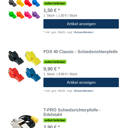
sofort lieferbar
1,50 € *
1
Stück
| 1,50 € / Stück
Artikel anzeigen
*
inkl. ges. MwSt.
zzgl.
Versandkosten
FOX 40 Classic - Schiedsrichterpfeife
sofort lieferbar
9,90 € *
1
Stück
| 9,90 € / Stück
Artikel anzeigen
*
inkl. ges. MwSt.
zzgl.
Versandkosten
T-PRO Schiedsrichterpfeife -
Edelstahl
sofort lieferbar
2,90 € *