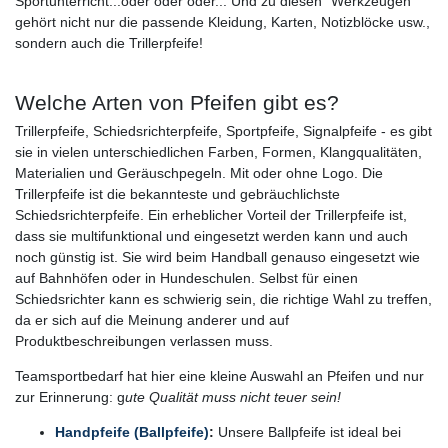
Sportunterricht...oder oder oder... Und zu diesen "Werkzeugen"
gehört nicht nur die passende Kleidung, Karten, Notizblöcke usw.,
sondern auch die Trillerpfeife!
Welche Arten von Pfeifen gibt es?
Trillerpfeife, Schiedsrichterpfeife, Sportpfeife, Signalpfeife - es gibt
sie in vielen unterschiedlichen Farben, Formen, Klangqualitäten,
Materialien und Geräuschpegeln. Mit oder ohne Logo. Die
Trillerpfeife ist die bekannteste und gebräuchlichste
Schiedsrichterpfeife. Ein erheblicher Vorteil der Trillerpfeife ist,
dass sie multifunktional und eingesetzt werden kann und auch
noch günstig ist. Sie wird beim Handball genauso eingesetzt wie
auf Bahnhöfen oder in Hundeschulen. Selbst für einen
Schiedsrichter kann es schwierig sein, die richtige Wahl zu treffen,
da er sich auf die Meinung anderer und auf
Produktbeschreibungen verlassen muss.
Teamsportbedarf hat hier eine kleine Auswahl an Pfeifen und nur
zur Erinnerung: g
ute Qualität muss nicht teuer sein!
Handpfeife (Ballpfeife)
:
Unsere Ballpfeife ist ideal bei