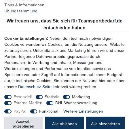
Tipps & Informationen
Übungssammlung
Unternehmen
Jobs
Partnerprogramm
Cookie-Einstellungen:
Neben den technisch notwendigen
Widerrufsrecht
Cookies verwenden wir Cookies, um die Nutzung unserer Website
zu analysieren. Unter Statistik und Marketing führen wir und unser
Bestellung widerrufen
Partner folgende Datenverarbeitungsprozesse durch:
Datenschutzerklärung
Personalisierte Werbung und Inhalte, Messungen und
AGB
Werbeleistungen und Performance von Inhalten sowie das
Impressum
Speichern von oder Zugriff auf Informationen auf einem Endgerät
durch technische Cookies. Sie können der Nutzung hier oder über
Newsletter
unsere
Datenschutz-Seite
jederzeit widersprechen.
Gerne halten wir Sie auf dem Laufenden, hier geht es zur:
Essenziell
Statistik
Marketing
Externe Medien
DHL Wunschzustellung
Newsletter-Anmeldung
PayPal
Funktional
Weitere Einstellungen
Auswahl
Alle ablehnen
Alle akzeptieren
akzeptieren