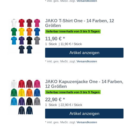
*
inkl. ges. MwSt.
zzgl.
Versandkosten
JAKO T-Shirt One - 14 Farben, 12
Größen
lieferbar innerhalb von 3 bis 5 Tagen
11,90 € *
1
Stück
| 11,90 € / Stück
Artikel anzeigen
*
inkl. ges. MwSt.
zzgl.
Versandkosten
JAKO Kapuzenjacke One - 14 Farben,
12 Größen
lieferbar innerhalb von 3 bis 5 Tagen
22,90 € *
1
Stück
| 22,90 € / Stück
Artikel anzeigen
*
inkl. ges. MwSt.
zzgl.
Versandkosten