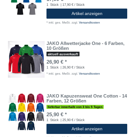
1
Stück
| 17,90 € / Stück
Artikel anzeigen
*
inkl. ges. MwSt.
zzgl.
Versandkosten
JAKO Allwetterjacke One - 6 Farben,
10 Größen
aktuell ausverkauft
26,90 € *
1
Stück
| 26,90 € / Stück
*
inkl. ges. MwSt.
zzgl.
Versandkosten
JAKO Kapuzensweat One Cotton - 14
Farben, 12 Größen
lieferbar innerhalb von 3 bis 5 Tagen
25,90 € *
1
Stück
| 25,90 € / Stück
Artikel anzeigen