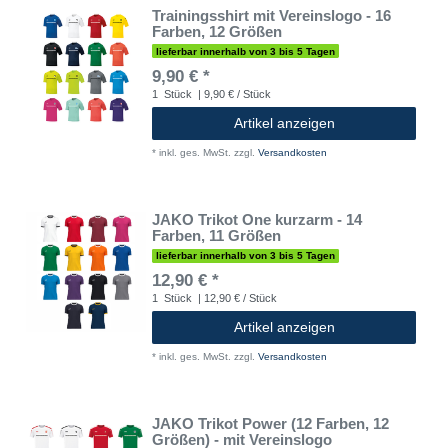
Trainingsshirt mit Vereinslogo - 16
Farben, 12 Größen
lieferbar innerhalb von 3 bis 5 Tagen
9,90 € *
1
Stück
| 9,90 € / Stück
Artikel anzeigen
*
inkl. ges. MwSt.
zzgl.
Versandkosten
JAKO Trikot One kurzarm - 14
Farben, 11 Größen
lieferbar innerhalb von 3 bis 5 Tagen
12,90 € *
1
Stück
| 12,90 € / Stück
Artikel anzeigen
*
inkl. ges. MwSt.
zzgl.
Versandkosten
JAKO Trikot Power (12 Farben, 12
Größen) - mit Vereinslogo