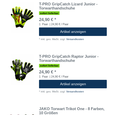
T-PRO GripCatch Lizard Junior -
Torwarthandschuhe
sofort lieferbar
24,90 € *
1
Paar
| 24,90 € / Paar
Artikel anzeigen
*
inkl. ges. MwSt.
zzgl.
Versandkosten
T-PRO GripCatch Raptor Junior -
Torwarthandschuhe
sofort lieferbar
24,90 € *
1
Paar
| 24,90 € / Paar
Artikel anzeigen
*
inkl. ges. MwSt.
zzgl.
Versandkosten
JAKO Torwart Trikot One - 8 Farben,
10 Größen