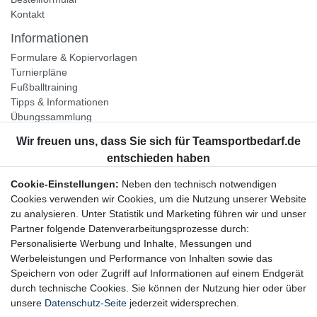
Kontakt
Informationen
Formulare & Kopiervorlagen
Turnierpläne
Fußballtraining
Tipps & Informationen
Übungssammlung
Unternehmen
Jobs
Partnerprogramm
Cookie-Einstellungen:
Neben den technisch notwendigen
Widerrufsrecht
Cookies verwenden wir Cookies, um die Nutzung unserer Website
zu analysieren. Unter Statistik und Marketing führen wir und unser
Bestellung widerrufen
Partner folgende Datenverarbeitungsprozesse durch:
Datenschutzerklärung
Personalisierte Werbung und Inhalte, Messungen und
AGB
Werbeleistungen und Performance von Inhalten sowie das
Impressum
Speichern von oder Zugriff auf Informationen auf einem Endgerät
durch technische Cookies. Sie können der Nutzung hier oder über
Newsletter
unsere
Datenschutz-Seite
jederzeit widersprechen.
Gerne halten wir Sie auf dem Laufenden, hier geht es zur: