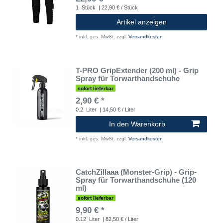
1
Stück
| 22,90 € / Stück
Artikel anzeigen
*
inkl. ges. MwSt.
zzgl.
Versandkosten
T-PRO GripExtender (200 ml) - Grip
Spray für Torwarthandschuhe
sofort lieferbar
2,90 € *
0.2
Liter
| 14,50 € / Liter
In den Warenkorb
*
inkl. ges. MwSt.
zzgl.
Versandkosten
CatchZillaaa (Monster-Grip) - Grip-
Spray für Torwarthandschuhe (120
ml)
sofort lieferbar
9,90 € *
0.12
Liter
| 82,50 € / Liter