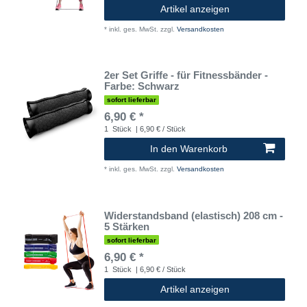
Artikel anzeigen
*
inkl. ges. MwSt.
zzgl.
Versandkosten
2er Set Griffe - für Fitnessbänder -
Farbe: Schwarz
sofort lieferbar
6,90 € *
1
Stück
| 6,90 € / Stück
In den Warenkorb
*
inkl. ges. MwSt.
zzgl.
Versandkosten
Widerstandsband (elastisch) 208 cm -
5 Stärken
sofort lieferbar
6,90 € *
1
Stück
| 6,90 € / Stück
Artikel anzeigen