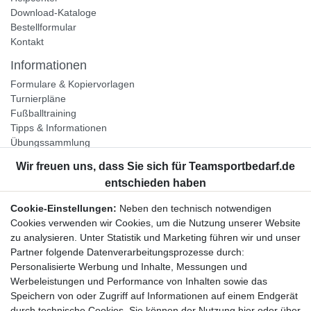
Download-Kataloge
Bestellformular
Kontakt
Informationen
Formulare & Kopiervorlagen
Turnierpläne
Fußballtraining
Tipps & Informationen
Übungssammlung
Unternehmen
Jobs
Partnerprogramm
Cookie-Einstellungen:
Neben den technisch notwendigen
Widerrufsrecht
Cookies verwenden wir Cookies, um die Nutzung unserer Website
zu analysieren. Unter Statistik und Marketing führen wir und unser
Bestellung widerrufen
Partner folgende Datenverarbeitungsprozesse durch:
Datenschutzerklärung
Personalisierte Werbung und Inhalte, Messungen und
AGB
Werbeleistungen und Performance von Inhalten sowie das
Impressum
Speichern von oder Zugriff auf Informationen auf einem Endgerät
durch technische Cookies. Sie können der Nutzung hier oder über