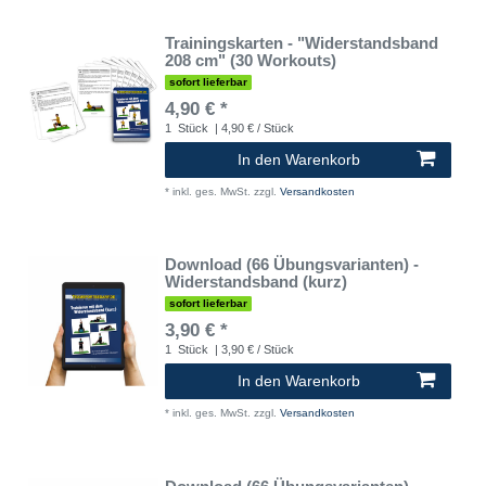
Trainingskarten - "Widerstandsband
208 cm" (30 Workouts)
sofort lieferbar
4,90 € *
1
Stück
| 4,90 € / Stück
In den Warenkorb
*
inkl. ges. MwSt.
zzgl.
Versandkosten
Download (66 Übungsvarianten) -
Widerstandsband (kurz)
sofort lieferbar
3,90 € *
1
Stück
| 3,90 € / Stück
In den Warenkorb
*
inkl. ges. MwSt.
zzgl.
Versandkosten