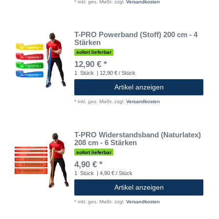
*
inkl. ges. MwSt.
zzgl.
Versandkosten
T-PRO Powerband (Stoff) 200 cm - 4
Stärken
sofort lieferbar
12,90 € *
1
Stück
| 12,90 € / Stück
Artikel anzeigen
*
inkl. ges. MwSt.
zzgl.
Versandkosten
T-PRO Widerstandsband (Naturlatex)
208 cm - 6 Stärken
sofort lieferbar
4,90 € *
1
Stück
| 4,90 € / Stück
Artikel anzeigen
*
inkl. ges. MwSt.
zzgl.
Versandkosten