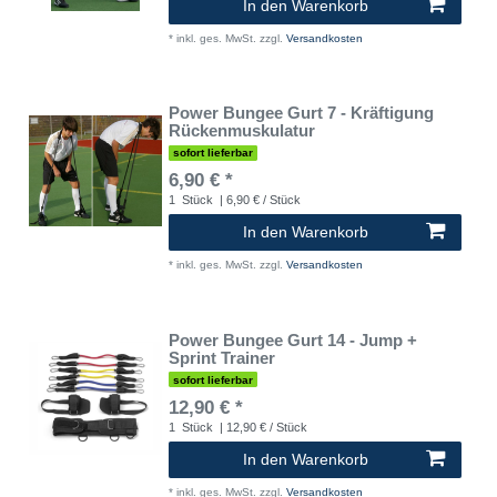
In den Warenkorb
*
inkl. ges. MwSt.
zzgl.
Versandkosten
Power Bungee Gurt 7 - Kräftigung
Rückenmuskulatur
sofort lieferbar
6,90 € *
1
Stück
| 6,90 € / Stück
In den Warenkorb
*
inkl. ges. MwSt.
zzgl.
Versandkosten
Power Bungee Gurt 14 - Jump +
Sprint Trainer
sofort lieferbar
12,90 € *
1
Stück
| 12,90 € / Stück
In den Warenkorb
*
inkl. ges. MwSt.
zzgl.
Versandkosten