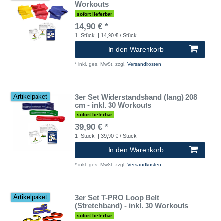
Workouts
sofort lieferbar
14,90 € *
1
Stück
| 14,90 € / Stück
In den Warenkorb
*
inkl. ges. MwSt.
zzgl.
Versandkosten
3er Set Widerstandsband (lang) 208
Artikelpaket
cm - inkl. 30 Workouts
sofort lieferbar
39,90 € *
1
Stück
| 39,90 € / Stück
In den Warenkorb
*
inkl. ges. MwSt.
zzgl.
Versandkosten
3er Set T-PRO Loop Belt
Artikelpaket
(Stretchband) - inkl. 30 Workouts
sofort lieferbar