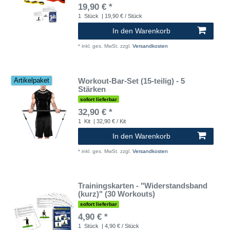
19,90 € *
1
Stück
| 19,90 € / Stück
In den Warenkorb
*
inkl. ges. MwSt.
zzgl.
Versandkosten
Workout-Bar-Set (15-teilig) - 5
Artikelpaket
Stärken
sofort lieferbar
32,90 € *
1
Kit
| 32,90 € / Kit
In den Warenkorb
*
inkl. ges. MwSt.
zzgl.
Versandkosten
Trainingskarten - "Widerstandsband
(kurz)" (30 Workouts)
sofort lieferbar
4,90 € *
1
Stück
| 4,90 € / Stück