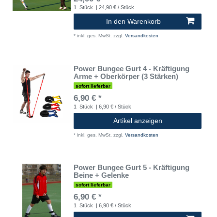
1
Stück
| 24,90 € / Stück
In den Warenkorb
*
inkl. ges. MwSt.
zzgl.
Versandkosten
Power Bungee Gurt 4 - Kräftigung
Arme + Oberkörper (3 Stärken)
sofort lieferbar
6,90 € *
1
Stück
| 6,90 € / Stück
Artikel anzeigen
*
inkl. ges. MwSt.
zzgl.
Versandkosten
Power Bungee Gurt 5 - Kräftigung
Beine + Gelenke
sofort lieferbar
6,90 € *
1
Stück
| 6,90 € / Stück