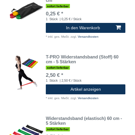
cm
sofort lieferbar
0,25 € *
1
Stück
| 0,25 € / Stück
In den Warenkorb
*
inkl. ges. MwSt.
zzgl.
Versandkosten
T-PRO Widerstandsband (Stoff) 60
cm - 5 Stärken
sofort lieferbar
2,50 € *
1
Stück
| 2,50 € / Stück
Artikel anzeigen
*
inkl. ges. MwSt.
zzgl.
Versandkosten
Widerstandsband (elastisch) 60 cm -
5 Stärken
sofort lieferbar