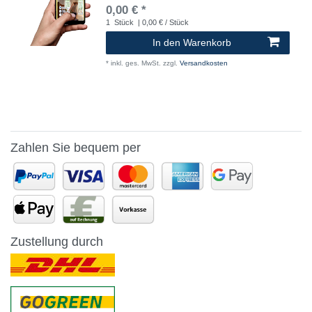
0,00 € *
1
Stück
| 0,00 € / Stück
In den Warenkorb
*
inkl. ges. MwSt.
zzgl.
Versandkosten
Zahlen Sie bequem per
Zustellung durch