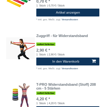
0,70 € *
1
Stück
| 0,70 € / Stück
Artikel anzeigen
*
inkl. ges. MwSt.
zzgl.
Versandkosten
Zuggriff - für Widerstandsband
sofort lieferbar
2,90 € *
1
Stück
| 2,90 € / Stück
In den Warenkorb
*
inkl. ges. MwSt.
zzgl.
Versandkosten
T-PRO Widerstandsband (Stoff) 208
cm - 5 Stärken
sofort lieferbar
4,20 € *
1
Stück
| 4,20 € / Stück