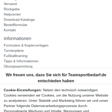
Versand
Rückgabe
Helpcenter
Download-Kataloge
Bestellformular
Kontakt
Informationen
Formulare & Kopiervorlagen
Turnierpläne
Fußballtraining
Tipps & Informationen
Übungssammlung
Unternehmen
Jobs
Partnerprogramm
Cookie-Einstellungen:
Neben den technisch notwendigen
Widerrufsrecht
Cookies verwenden wir Cookies, um die Nutzung unserer Website
zu analysieren. Unter Statistik und Marketing führen wir und unser
Bestellung widerrufen
Partner folgende Datenverarbeitungsprozesse durch:
Datenschutzerklärung
Personalisierte Werbung und Inhalte, Messungen und