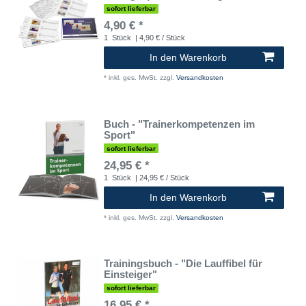
sofort lieferbar
4,90 € *
1
Stück
| 4,90 € / Stück
In den Warenkorb
*
inkl. ges. MwSt.
zzgl.
Versandkosten
Buch - "Trainerkompetenzen im
Sport"
sofort lieferbar
24,95 € *
1
Stück
| 24,95 € / Stück
In den Warenkorb
*
inkl. ges. MwSt.
zzgl.
Versandkosten
Trainingsbuch - "Die Lauffibel für
Einsteiger"
sofort lieferbar
16,95 € *