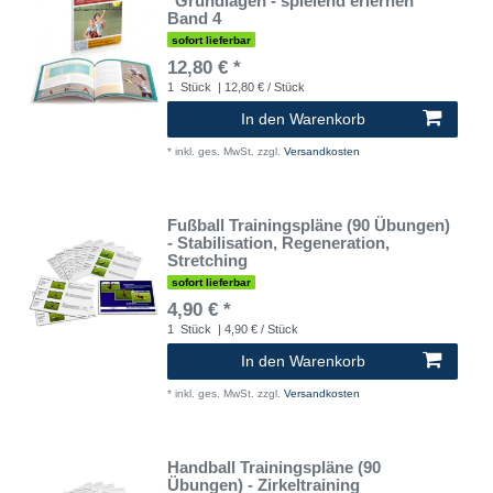
"Grundlagen - spielend erlernen"
Band 4
sofort lieferbar
12,80 € *
1
Stück
| 12,80 € / Stück
In den Warenkorb
*
inkl. ges. MwSt.
zzgl.
Versandkosten
Fußball Trainingspläne (90 Übungen)
- Stabilisation, Regeneration,
Stretching
sofort lieferbar
4,90 € *
1
Stück
| 4,90 € / Stück
In den Warenkorb
*
inkl. ges. MwSt.
zzgl.
Versandkosten
Handball Trainingspläne (90
Übungen) - Zirkeltraining