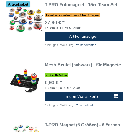
T-PRO Fotomagnet - 15er Team-Set
Artikelpaket
lieferbar innerhalb von 6 bis 8 Tagen
27,90 € *
15
Stück
| 1,86 € / Stück
Artikel anzeigen
*
inkl. ges. MwSt.
zzgl.
Versandkosten
Mesh-Beutel (schwarz) - für Magnete
sofort lieferbar
0,90 € *
1
Stück
| 0,90 € / Stück
In den Warenkorb
*
inkl. ges. MwSt.
zzgl.
Versandkosten
T-PRO Magnet (5 Größen) - 6 Farben