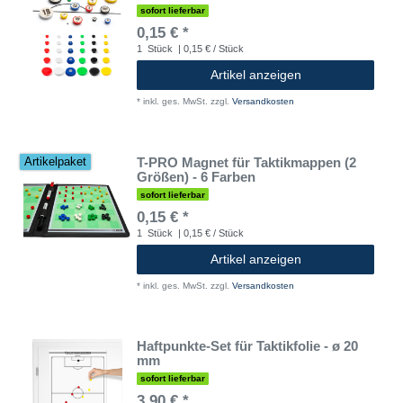
sofort lieferbar
0,15 € *
1
Stück
| 0,15 € / Stück
Artikel anzeigen
*
inkl. ges. MwSt.
zzgl.
Versandkosten
T-PRO Magnet für Taktikmappen (2
Artikelpaket
Größen) - 6 Farben
sofort lieferbar
0,15 € *
1
Stück
| 0,15 € / Stück
Artikel anzeigen
*
inkl. ges. MwSt.
zzgl.
Versandkosten
Haftpunkte-Set für Taktikfolie - ø 20
mm
sofort lieferbar
3,90 € *