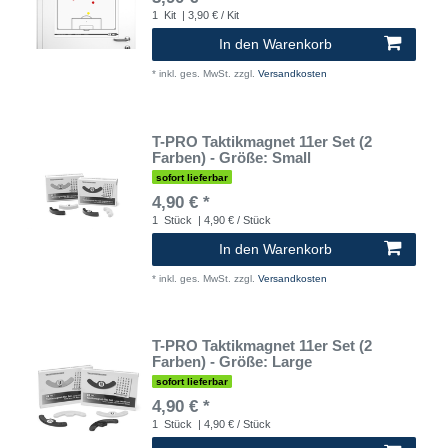
1
Kit
| 3,90 € / Kit
In den Warenkorb
*
inkl. ges. MwSt.
zzgl.
Versandkosten
T-PRO Taktikmagnet 11er Set (2
Farben) - Größe: Small
sofort lieferbar
4,90 € *
1
Stück
| 4,90 € / Stück
In den Warenkorb
*
inkl. ges. MwSt.
zzgl.
Versandkosten
T-PRO Taktikmagnet 11er Set (2
Farben) - Größe: Large
sofort lieferbar
4,90 € *
1
Stück
| 4,90 € / Stück